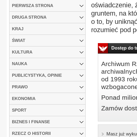
oświadczenie, 
PIERWSZA STRONA
gruntem, na któ
DRUGA STRONA
o to, by unikn
rozumieć pod p
KRAJ
ŚWIAT
Dostęp do tr
KULTURA
Archiwum Rz
NAUKA
archiwalnyc
PUBLICYSTYKA, OPINIE
od 1993 roku
wzbogacone
PRAWO
Ponad milio
EKONOMIA
Zamów dostę
SPORT
BIZNES I FINANSE
RZECZ O HISTORII
Masz już wyku