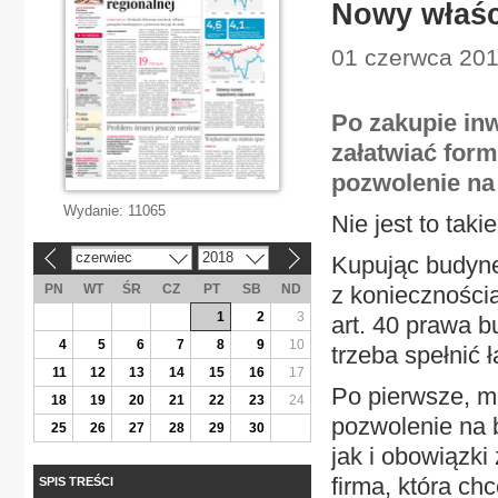
Nowy właści
01 czerwca 201
Po zakupie in
załatwiać for
pozwolenie na
Wydanie:
11065
Nie jest to taki
czerwiec
2018
Kupując budyne
«
»
PN
WT
ŚR
CZ
PT
SB
ND
z konieczności
1
2
3
art. 40 prawa b
4
5
6
7
8
9
10
trzeba spełnić ł
11
12
13
14
15
16
17
Po pierwsze, mu
18
19
20
21
22
23
24
pozwolenie na 
25
26
27
28
29
30
jak i obowiązki
firma, która ch
SPIS TREŚCI