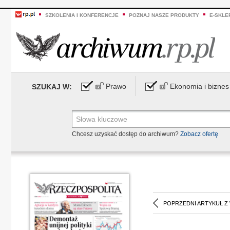
SZKOLENIA I KONFERENCJE
POZNAJ NASZE PRODUKTY
E-SKLE
Prawo
Ekonomia i biznes
SZUKAJ W:
Chcesz uzyskać dostęp do archiwum?
Zobacz ofertę
POPRZEDNI ARTYKUŁ Z