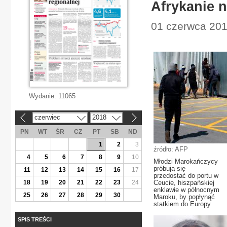
Afrykanie n
01 czerwca 2018
Wydanie:
11065
czerwiec
2018
«
»
PN
WT
ŚR
CZ
PT
SB
ND
1
2
3
źródło: AFP
4
5
6
7
8
9
10
Młodzi Marokańczycy
próbują się
11
12
13
14
15
16
17
przedostać do portu w
18
19
20
21
22
23
24
Ceucie, hiszpańskiej
enklawie w północnym
25
26
27
28
29
30
Maroku, by popłynąć
statkiem do Europy
SPIS TREŚCI