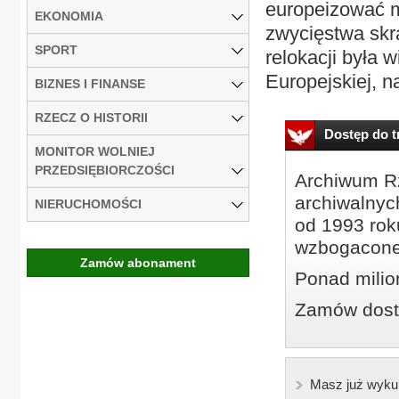
europeizować m
EKONOMIA
zwycięstwa skra
SPORT
relokacji była 
Europejskiej, na
BIZNES I FINANSE
RZECZ O HISTORII
Dostęp do tr
MONITOR WOLNIEJ
PRZEDSIĘBIORCZOŚCI
Archiwum Rz
archiwalnyc
NIERUCHOMOŚCI
od 1993 roku
wzbogacone
Zamów abonament
Ponad milio
Zamów dostę
Masz już wyku