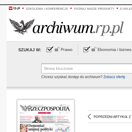
SZKOLENIA I KONFERENCJE
POZNAJ NASZE PRODUKTY
E-SKLE
Prawo
Ekonomia i biznes
SZUKAJ W:
Chcesz uzyskać dostęp do archiwum?
Zobacz ofertę
POPRZEDNI ARTYKUŁ Z