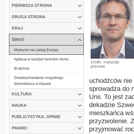
PIERWSZA STRONA
DRUGA STRONA
KRAJ
ŚWIAT
Afrykanie nie zaleją Europy
Agitacja w każdym tureckim domu
źródło: materiały
prasowe
W skrócie
Zmartwychwstanie rosyjskiego
uchodźców nie p
dziennikarza w Kijowie
sprowadza do n
KULTURA
Unii. To jest 
dekadzie Szwec
NAUKA
mieszkańca wśr
PUBLICYSTYKA, OPINIE
przyzwolenie. 
przyjmować roc
PRAWO