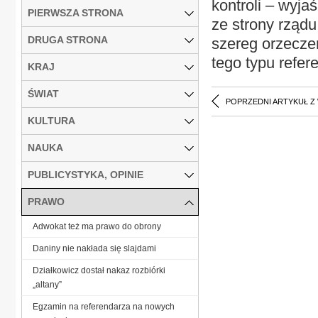
kontroli – wyja
PIERWSZA STRONA
ze strony rządu
DRUGA STRONA
szereg orzecze
tego typu refe
KRAJ
ŚWIAT
POPRZEDNI ARTYKUŁ Z
KULTURA
NAUKA
PUBLICYSTYKA, OPINIE
PRAWO
Adwokat też ma prawo do obrony
Daniny nie nakłada się slajdami
Działkowicz dostał nakaz rozbiórki
„altany”
Egzamin na referendarza na nowych