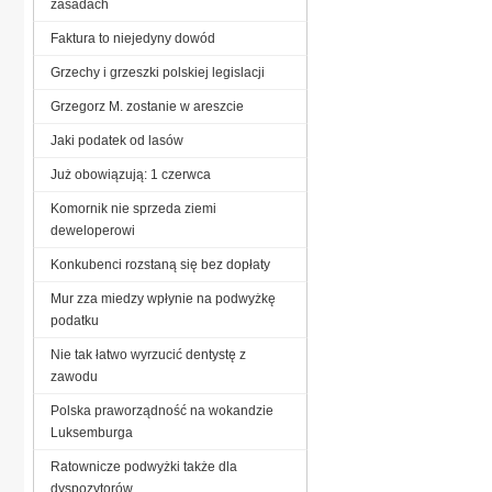
zasadach
Faktura to niejedyny dowód
Grzechy i grzeszki polskiej legislacji
Grzegorz M. zostanie w areszcie
Jaki podatek od lasów
Już obowiązują: 1 czerwca
Komornik nie sprzeda ziemi
deweloperowi
Konkubenci rozstaną się bez dopłaty
Mur zza miedzy wpłynie na podwyżkę
podatku
Nie tak łatwo wyrzucić dentystę z
zawodu
Polska praworządność na wokandzie
Luksemburga
Ratownicze podwyżki także dla
dyspozytorów