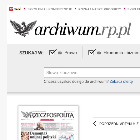
SZKOLENIA I KONFERENCJE
POZNAJ NASZE PRODUKTY
E-SKLE
Prawo
Ekonomia i biznes
SZUKAJ W:
Chcesz uzyskać dostęp do archiwum?
Zobacz ofertę
POPRZEDNI ARTYKUŁ Z