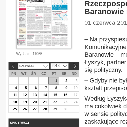
Rzeczpospo
Baranowie 
01 czerwca 201
– Na przyspiesz
Komunikacyjne
Baranowie – m
Wydanie:
11065
Łyszyk, partne
czerwiec
2018
«
»
się polityczny.
PN
WT
ŚR
CZ
PT
SB
ND
– Gdyby nie by
1
2
3
kształt przepis
4
5
6
7
8
9
10
11
12
13
14
15
16
17
Według Łyszyka 
18
19
20
21
22
23
24
ma cokolwiek d
25
26
27
28
29
30
w sensie polit
zaskakujące re
SPIS TREŚCI