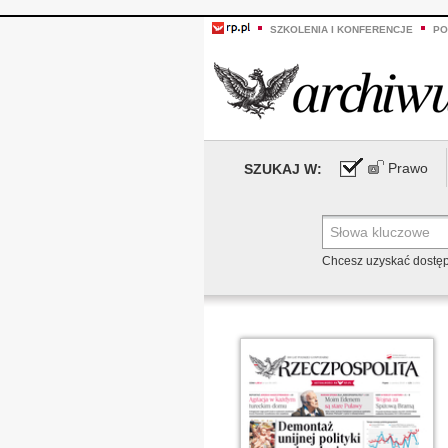
SZKOLENIA I KONFERENCJE
PO
Prawo
SZUKAJ W:
Chcesz uzyskać dostę