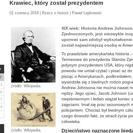
Krawiec, który został prezydentem
01 czerwca 2018 | Rzecz o historii | Paweł Łepkowski
XIX wiek: Historia Andrew Johnson
Zjednoczonych, jest niezwykle ins
uporowi sam zdobył wykształcenie
został najważniejszą osobą w Amer
To prawdziwie amerykańska historia 
Tennessee do prezydenta Stanów Zje
jedynym prezydentem USA, który nigdy
powodu nie umiał czytać i pisać aż do 
pisząc o Amerykanach, podkreślałem,
D
wywodziła się z biednych rodzin pogr
3
źródło: Wikipedia
Andrew Johnsona nie można nawet mów
10
nędzy. Jego ojciec, Jacob Johnson (ur.
niepiśmiennym i ledwo wiązał koniec 
17
zajęciami. Imał się prac sezonowych na
24
policjantem. Chociaż był biednym czło
czego dowodzi fakt, że stracił życie 
człowieka.
źródło: Wikipedia
Dzieciństwo naznaczone bied