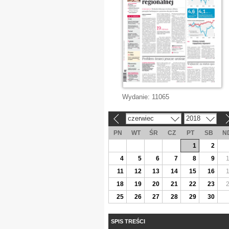
Wydanie:
11065
czerwiec
2018
«
»
PN
WT
ŚR
CZ
PT
SB
N
1
2
4
5
6
7
8
9
11
12
13
14
15
16
18
19
20
21
22
23
25
26
27
28
29
30
SPIS TREŚCI