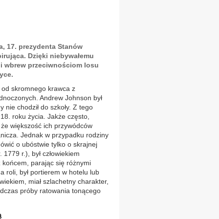
a, 17. prezydenta Stanów
pirująca. Dzięki niebywałemu
 i wbrew przeciwnościom losu
yce.
– od skromnego krawca z
dnoczonych. Andrew Johnson był
 nie chodził do szkoły. Z tego
18. roku życia. Jakże często,
 że większość ich przywódców
anicza. Jednak w przypadku rodziny
ić o ubóstwie tylko o skrajnej
 1779 r.), był człowiekiem
z końcem, parając się różnymi
 roli, był portierem w hotelu lub
wiekiem, miał szlachetny charakter,
podczas próby ratowania tonącego
ą