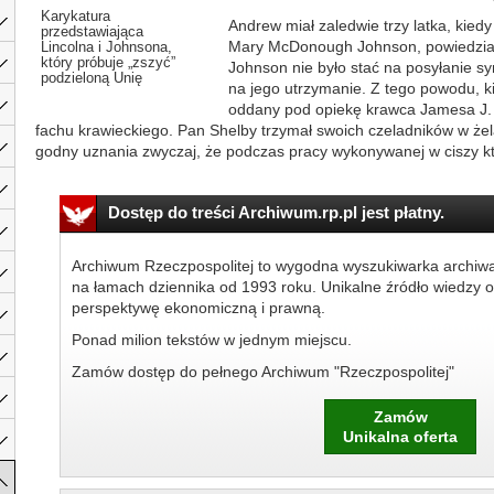
Karykatura
Andrew miał zaledwie trzy latka, kied
przedstawiająca
Mary McDonough Johnson, powiedział
Lincolna i Johnsona,
który próbuje „zszyć”
Johnson nie było stać na posyłanie sy
podzieloną Unię
na jego utrzymanie. Z tego powodu, ki
oddany pod opiekę krawca Jamesa J. 
fachu krawieckiego. Pan Shelby trzymał swoich czeladników w żela
godny uznania zwyczaj, że podczas pracy wykonywanej w ciszy kt
Dostęp do treści Archiwum.rp.pl jest płatny.
Archiwum Rzeczpospolitej to wygodna wyszukiwarka archiw
na łamach dziennika od 1993 roku. Unikalne źródło wiedzy o
perspektywę ekonomiczną i prawną.
Ponad milion tekstów w jednym miejscu.
Zamów dostęp do pełnego Archiwum "Rzeczpospolitej"
Zamów
Unikalna oferta