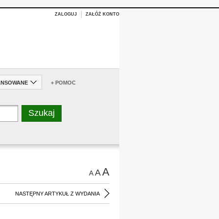
ZALOGUJ
ZAŁÓŻ KONTO
ANSOWANE
+ POMOC
A
A
A
NASTĘPNY ARTYKUŁ Z WYDANIA