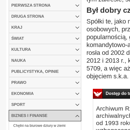
PIERWSZA STRONA
Był dobry c
DRUGA STRONA
Spółki te, jako
KRAJ
osobowych, prz
popularnością,
ŚWIAT
komandytowo-a
KULTURA
rosła od 2002 d
2012 i 2013 r., 
NAUKA
5709, a więc aż
PUBLICYSTYKA, OPINIE
objęciem s.k.a.
PRAWO
Dostęp do tr
EKONOMIA
SPORT
Archiwum Rz
archiwalnyc
BIZNES I FINANSE
od 1993 roku
Chętni na biurowe dziury w ziemi