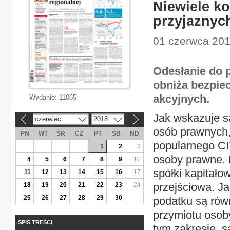
Niewiele ko
przyjaznyc
01 czerwca 2018
Odesłanie do p
obniża bezpie
akcyjnych.
Wydanie:
11065
Jak wskazuje 
czerwiec
2018
«
»
osób prawnych, 
PN
WT
ŚR
CZ
PT
SB
ND
popularnego CI
1
2
3
osoby prawne. 
4
5
6
7
8
9
10
spółki kapitało
11
12
13
14
15
16
17
przejściowa. Ja
18
19
20
21
22
23
24
25
26
27
28
29
30
podatku są równ
przymiotu osob
SPIS TREŚCI
tym zakresie, 