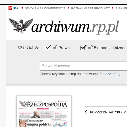
SZKOLENIA I KONFERENCJE
POZNAJ NASZE PRODUKTY
E-SKLE
Prawo
Ekonomia i biznes
SZUKAJ W:
Chcesz uzyskać dostęp do archiwum?
Zobacz ofertę
POPRZEDNI ARTYKUŁ Z