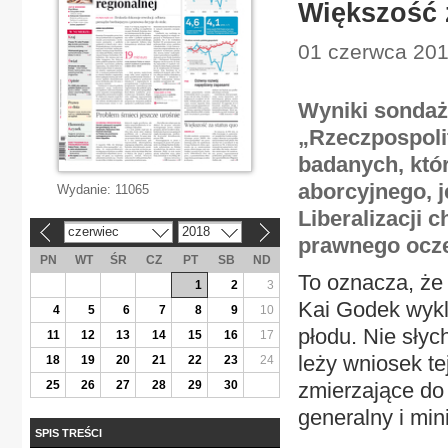
Większość 
01 czerwca 2018
Wyniki sondaż
„Rzeczpospolit
badanych, któ
aborcyjnego, j
Wydanie:
11065
Liberalizacji 
czerwiec
2018
«
»
prawnego ocze
PN
WT
ŚR
CZ
PT
SB
ND
To oznacza, że 
1
2
3
Kai Godek wykl
4
5
6
7
8
9
10
płodu. Nie słyc
11
12
13
14
15
16
17
leży wniosek te
18
19
20
21
22
23
24
25
26
27
28
29
30
zmierzające do
generalny i min
SPIS TREŚCI