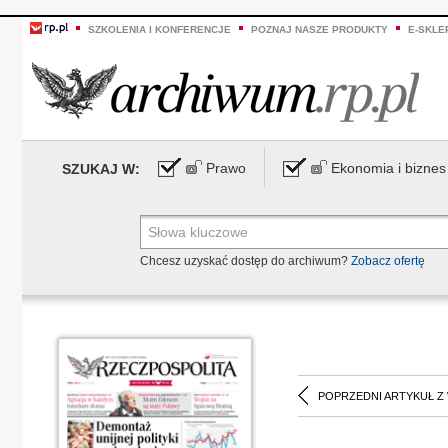
SZKOLENIA I KONFERENCJE
POZNAJ NASZE PRODUKTY
E-SKLE
Prawo
Ekonomia i biznes
SZUKAJ W:
Chcesz uzyskać dostęp do archiwum?
Zobacz ofertę
POPRZEDNI ARTYKUŁ Z