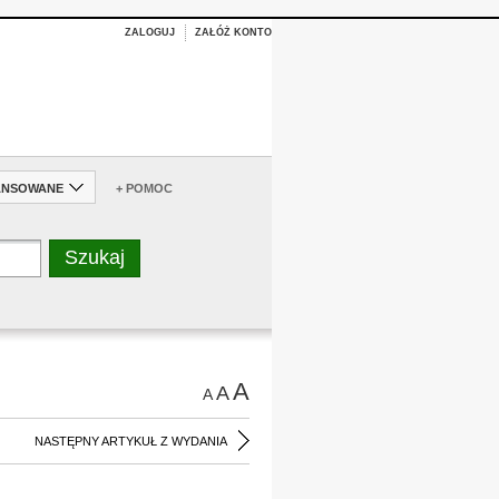
ZALOGUJ
ZAŁÓŻ KONTO
ANSOWANE
+ POMOC
A
A
A
NASTĘPNY ARTYKUŁ Z WYDANIA