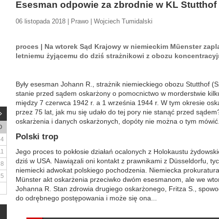
Esesman odpowie za zbrodnie w KL Stutthof
06 listopada 2018 | Prawo | Wojciech Tumidalski
proces | Na wtorek Sąd Krajowy w niemieckim Müenster zapl
letniemu żyjącemu do dziś strażnikowi z obozu koncentracyj
Były esesman Johann R., strażnik niemieckiego obozu Stutthof (
stanie przed sądem oskarżony o pomocnictwo w morderstwie kilk
między 7 czerwca 1942 r. a 1 września 1944 r. W tym okresie oskar
przez 75 lat, jak mu się udało do tej pory nie stanąć przed sądem
oskarżenia i danych oskarżonych, dopóty nie można o tym mówić
D
Polski trop
4
Jego proces to pokłosie działań ocalonych z Holokaustu żydowsk
11
dziś w USA. Nawiązali oni kontakt z prawnikami z Düsseldorfu, ty
18
niemiecki adwokat polskiego pochodzenia. Niemiecka prokuratur
25
Münster akt oskarżenia przeciwko dwóm esesmanom, ale we wtor
Johanna R. Stan zdrowia drugiego oskarżonego, Fritza S., spowo
do odrębnego postępowania i może się ona...