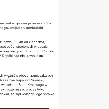
anował rozprawę przeciwko 95-
nego. wojciech tumidalski
Sztutowo, 36 km od Gdańska),
uset osób, straconych w obozie
żony służył w KL Stutthof. Co robił
? Dopóki sąd nie ujawni aktu
.
ich więźniów obozu, zamieszkałych
ch zaś zna Rajmund Niwiński,
a wniosła do Sądu Krajowego w
ek może ruszyć proces tylko
dował, że sąd wyłączył jego sprawę