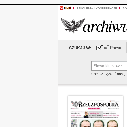
SZKOLENIA I KONFERENCJE
PO
Prawo
SZUKAJ W:
Chcesz uzyskać dostę