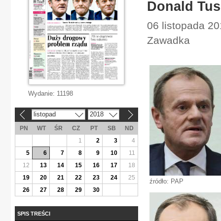
Donald Tusk
06 listopada 20
Zawadka
Wydanie:
11198
listopad
2018
«
»
PN
WT
ŚR
CZ
PT
SB
ND
1
2
3
4
5
6
7
8
9
10
11
12
13
14
15
16
17
18
19
20
21
22
23
24
25
źródło: PAP
26
27
28
29
30
SPIS TREŚCI