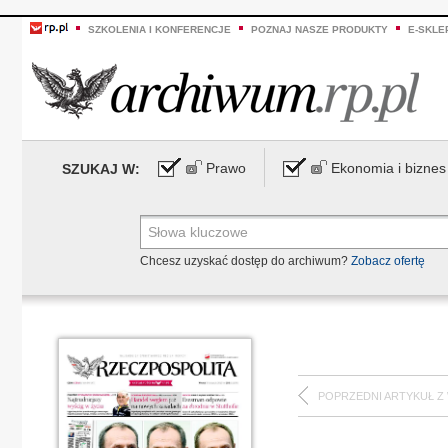
SZKOLENIA I KONFERENCJE
POZNAJ NASZE PRODUKTY
E-SKLE
Prawo
Ekonomia i biznes
SZUKAJ W:
Chcesz uzyskać dostęp do archiwum?
Zobacz ofertę
POPRZEDNI ARTYKUŁ Z