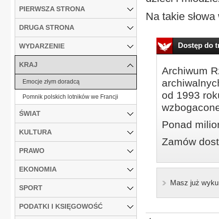
PIERWSZA STRONA
Na takie słowa w
DRUGA STRONA
Dostęp do tr
WYDARZENIE
KRAJ
Archiwum Rz
archiwalnyc
Emocje złym doradcą
od 1993 roku
Pomnik polskich lotników we Francji
wzbogacone
ŚWIAT
Ponad milio
KULTURA
Zamów dostę
PRAWO
EKONOMIA
Masz już wyku
SPORT
PODATKI I KSIĘGOWOŚĆ