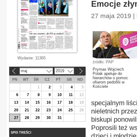
Emocje zły
27 maja 2019 |
Wydanie:
11365
źródło: PAP
Prymas Wojciech
maj
2019
«
»
Polak apeluje do
hierarchów o pomoc
PN
WT
ŚR
CZ
PT
SB
ND
ofiarom pedofilii w
Kościele
1
2
3
4
5
6
7
8
9
10
11
12
specjalnym liś
13
14
15
16
17
18
19
nieletnich prz
20
21
22
23
24
25
26
27
28
29
30
31
biskupi ponowil
Poprosili też w
SPIS TREŚCI
dzieci i młodz