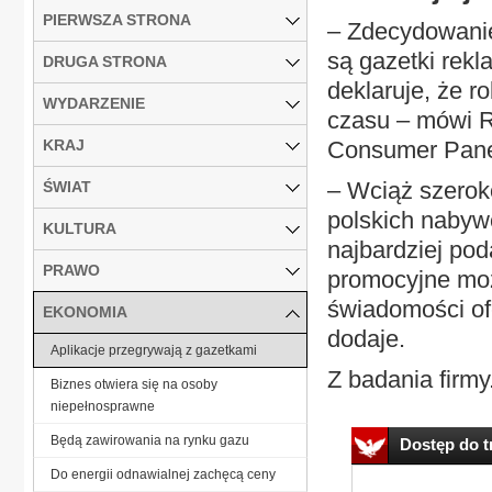
PIERWSZA STRONA
– Zdecydowanie
są gazetki rek
DRUGA STRONA
deklaruje, że r
WYDARZENIE
czasu – mówi R
KRAJ
Consumer Pane
– Wciąż szerok
ŚWIAT
polskich nabyw
KULTURA
najbardziej pod
PRAWO
promocyjne moż
świadomości ofe
EKONOMIA
dodaje.
Aplikacje przegrywają z gazetkami
Z badania firmy.
Biznes otwiera się na osoby
niepełnosprawne
Będą zawirowania na rynku gazu
Dostęp do tr
Do energii odnawialnej zachęcą ceny