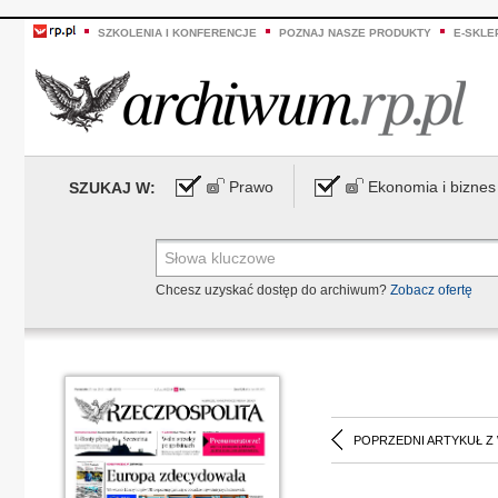
SZKOLENIA I KONFERENCJE
POZNAJ NASZE PRODUKTY
E-SKLE
Prawo
Ekonomia i biznes
SZUKAJ W:
Chcesz uzyskać dostęp do archiwum?
Zobacz ofertę
POPRZEDNI ARTYKUŁ Z