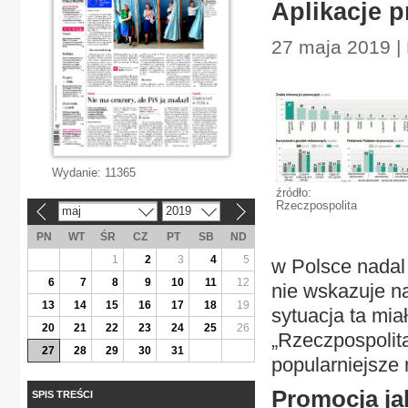
Aplikacje p
27 maja 2019 |
Wydanie:
11365
źródło:
Rzeczpospolita
maj
2019
«
»
PN
WT
ŚR
CZ
PT
SB
ND
1
2
3
4
5
w Polsce nadal 
6
7
8
9
10
11
12
nie wskazuje na
13
14
15
16
17
18
19
sytuacja ta mia
20
21
22
23
24
25
26
„Rzeczpospolita
27
28
29
30
31
popularniejsze 
Promocja j
SPIS TREŚCI