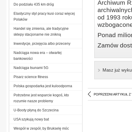
Archiwum Rz
Do podziału 435 km dróg
archiwalnyc
Elastyczny styl pracy kusi coraz więcej
od 1993 roku
Polaków
wzbogacone
Handel się zmienia, ale tradycyjne
Ponad milio
sklepy stacjonarne nie znikną
Inwestycje, przejęcia albo przeceny
Zamów dostę
Nadciąga nowa era – otwartej
bankowości
Nadciąga tsunami 5G
Masz już wyku
Pisarz science fitness
Polska gospodarka jest kuloodporna
POPRZEDNI ARTYKUŁ Z
Potrzebne jest wsparcie kogoś, kto
rozumie nasze problemy
U-Booty płyną do Szczecina
USA szykują nowy bat
Wespół w zespół, by Brukselę móc