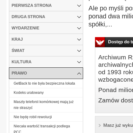
PIERWSZA STRONA
Ale po myśli po
ponad dwa milio
DRUGA STRONA
spółki,...
WYDARZENIE
KRAJ
Dostęp do tr
ŚWIAT
Archiwum Rz
KULTURA
archiwalnyc
od 1993 roku
PRAWO
wzbogacone
GetBack to nie była bezpieczna lokata
Ponad milio
Kodeks uratowany
Zamów dostę
Maszty telefonii komórkowej mają już
nie straszyć
Nie będę robił rewolucji
Masz już wyku
Niecała wartość transakcji podlega
PCC