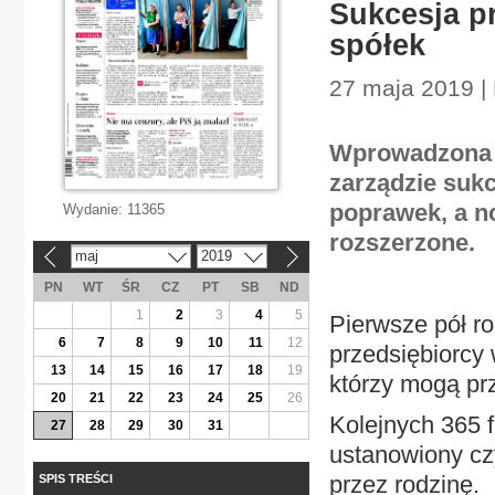
Sukcesja p
spółek
27 maja 2019 |
Wprowadzona j
zarządzie suk
poprawek, a n
Wydanie:
11365
rozszerzone.
maj
2019
«
»
PN
WT
ŚR
CZ
PT
SB
ND
1
2
3
4
5
Pierwsze pół r
6
7
8
9
10
11
12
przedsiębiorcy 
13
14
15
16
17
18
19
którzy mogą prz
20
21
22
23
24
25
26
Kolejnych 365 f
27
28
29
30
31
ustanowiony czy
przez rodzinę.
SPIS TREŚCI