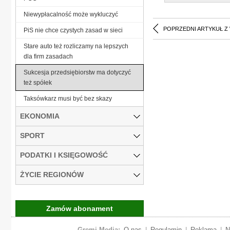
Niewypłacalność może wykluczyć
POPRZEDNI ARTYKUŁ Z
PiS nie chce czystych zasad w sieci
Stare auto też rozliczamy na lepszych
dla firm zasadach
Sukcesja przedsiębiorstw ma dotyczyć
też spółek
Taksówkarz musi być bez skazy
EKONOMIA
SPORT
PODATKI I KSIĘGOWOŚĆ
ŻYCIE REGIONÓW
Zamów abonament
Gremi Media:
O nas
|
Regulamin
|
Reklama
|
N