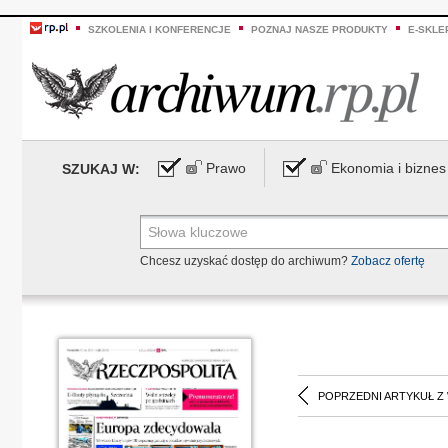
SZKOLENIA I KONFERENCJE
POZNAJ NASZE PRODUKTY
E-SKLE
Prawo
Ekonomia i biznes
SZUKAJ W:
Chcesz uzyskać dostęp do archiwum?
Zobacz ofertę
POPRZEDNI ARTYKUŁ Z