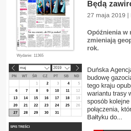
Będą zawir
27 maja 2019 |
Opóźnienia w r
zmieniają geop
rok.
Wydanie:
11365
maj
2019
Duńska Agencja
«
»
PN
WT
ŚR
CZ
PT
SB
ND
budowę gazocią
1
2
3
4
5
tego kraju opu
6
7
8
9
10
11
12
wariantu trasy
13
14
15
16
17
18
19
sposób kolejne
20
21
22
23
24
25
26
połączenia, któ
27
28
29
30
31
Bałtyku do...
SPIS TREŚCI