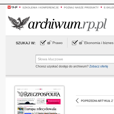
SZKOLENIA I KONFERENCJE
POZNAJ NASZE PRODUKTY
E-SKLE
Prawo
Ekonomia i biznes
SZUKAJ W:
Chcesz uzyskać dostęp do archiwum?
Zobacz ofertę
POPRZEDNI ARTYKUŁ Z