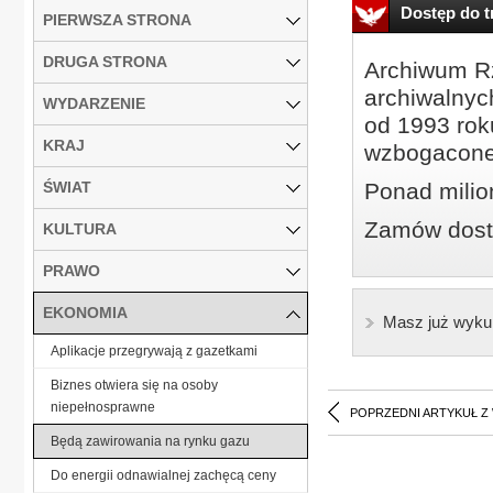
Dostęp do tr
PIERWSZA STRONA
DRUGA STRONA
Archiwum Rz
archiwalnyc
WYDARZENIE
od 1993 roku
KRAJ
wzbogacone
ŚWIAT
Ponad milio
Zamów dostę
KULTURA
PRAWO
EKONOMIA
Masz już wyku
Aplikacje przegrywają z gazetkami
Biznes otwiera się na osoby
niepełnosprawne
POPRZEDNI ARTYKUŁ Z
Będą zawirowania na rynku gazu
Do energii odnawialnej zachęcą ceny