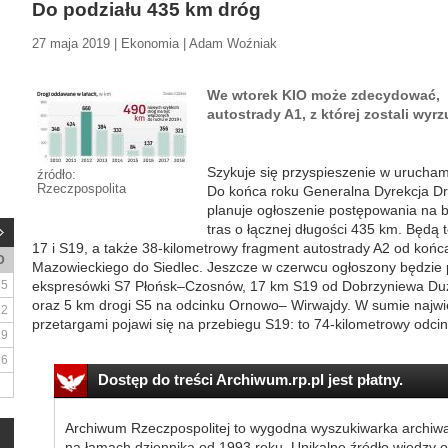
Do podziału 435 km dróg
27 maja 2019 | Ekonomia | Adam Woźniak
We wtorek KIO może zdecydować, 
autostrady A1, z której zostali wyrz
Szykuje się przyspieszenie w urucha
źródło:
Rzeczpospolita
Do końca roku Generalna Dyrekcja Dr
planuje ogłoszenie postępowania na
tras o łącznej długości 435 km. Będą t
17 i S19, a także 38-kilometrowy fragment autostrady A2 od koń
D
Mazowieckiego do Siedlec. Jeszcze w czerwcu ogłoszony będzie
5
ekspresówki S7 Płońsk–Czosnów, 17 km S19 od Dobrzyniewa Duż
oraz 5 km drogi S5 na odcinku Ornowo– Wirwajdy. W sumie najwię
12
przetargami pojawi się na przebiegu S19: to 74-kilometrowy odcin
19
26
Dostęp do treści Archiwum.rp.pl jest płatny.
Archiwum Rzeczpospolitej to wygodna wyszukiwarka archiw
na łamach dziennika od 1993 roku. Unikalne źródło wiedzy o