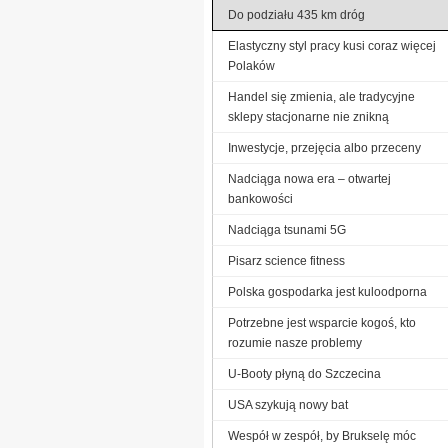
Do podziału 435 km dróg
Elastyczny styl pracy kusi coraz więcej
Polaków
Handel się zmienia, ale tradycyjne
sklepy stacjonarne nie znikną
Inwestycje, przejęcia albo przeceny
Nadciąga nowa era – otwartej
bankowości
Nadciąga tsunami 5G
Pisarz science fitness
Polska gospodarka jest kuloodporna
Potrzebne jest wsparcie kogoś, kto
rozumie nasze problemy
U-Booty płyną do Szczecina
USA szykują nowy bat
Wespół w zespół, by Brukselę móc