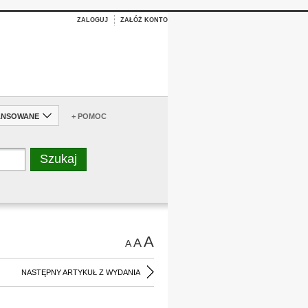
ZALOGUJ
ZAŁÓŻ KONTO
ANSOWANE
+ POMOC
A
A
A
NASTĘPNY ARTYKUŁ Z WYDANIA