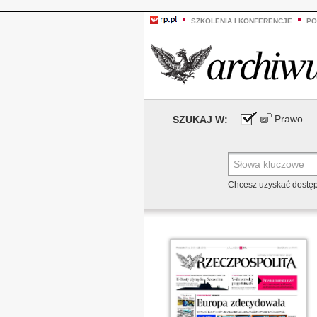
SZKOLENIA I KONFERENCJE
PO
Prawo
SZUKAJ W:
Chcesz uzyskać dostę