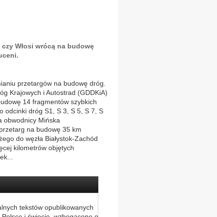
czy Włosi wrócą na budowę
uceni.
mianiu przetargów na budowę dróg.
óg Krajowych i Autostrad (GDDKiA)
 budowę 14 fragmentów szybkich
o odcinki dróg S1, S 3, S 5, S 7, S
ca obwodnicy Mińska
 przetarg na budowę 35 km
ego do węzła Białystok-Zachód
cej kilometrów objętych
ek...
alnych tekstów opublikowanych
 Polsce i świecie, wzbogacone o