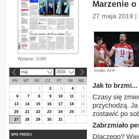
Marzenie o 
27 maja 2019 | 
Wydanie:
11365
źródło: AFP
maj
2019
«
»
PN
WT
ŚR
CZ
PT
SB
ND
Jak to brzmi..
1
2
3
4
5
Czasy się zmien
6
7
8
9
10
11
12
przychodzą. Ja 
13
14
15
16
17
18
19
20
21
22
23
24
25
26
zostawić po sob
27
28
29
30
31
Zabrzmiało pe
SPIS TREŚCI
Dlaczego? Wiem