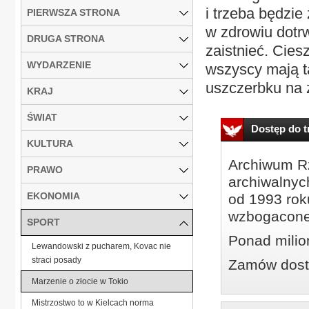
i trzeba będzie
PIERWSZA STRONA
w zdrowiu dotrw
DRUGA STRONA
zaistnieć. Cies
WYDARZENIE
wszyscy mają t
uszczerbku na z
KRAJ
ŚWIAT
Dostęp do tr
KULTURA
Archiwum Rz
PRAWO
archiwalnyc
EKONOMIA
od 1993 roku
wzbogacone
SPORT
Ponad milio
Lewandowski z pucharem, Kovac nie
straci posady
Zamów dostę
Marzenie o złocie w Tokio
Mistrzostwo to w Kielcach norma