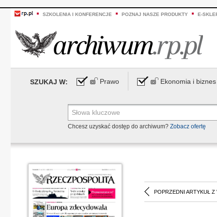
SZKOLENIA I KONFERENCJE
POZNAJ NASZE PRODUKTY
E-SKLE
Prawo
Ekonomia i biznes
SZUKAJ W:
Chcesz uzyskać dostęp do archiwum?
Zobacz ofertę
POPRZEDNI ARTYKUŁ Z