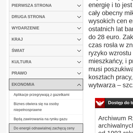
energię i to je
PIERWSZA STRONA
cały obecny mi
DRUGA STRONA
wysokich cen e
ostatnich lat b
WYDARZENIE
do 28 euro. Zak
KRAJ
czas rosła w z
ŚWIAT
ryzyko wzrostu 
mieszkańcy, i p
KULTURA
musi poszukiwa
PRAWO
kosztach pracy,
wytwarza – szcz
EKONOMIA
Aplikacje przegrywają z gazetkami
Dostęp do tr
Biznes otwiera się na osoby
niepełnosprawne
Archiwum Rz
Będą zawirowania na rynku gazu
archiwalnyc
Do energii odnawialnej zachęcą ceny
od 1993 roku