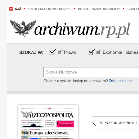
SZKOLENIA I KONFERENCJE
POZNAJ NASZE PRODUKTY
E-SKLE
Prawo
Ekonomia i biznes
SZUKAJ W:
Chcesz uzyskać dostęp do archiwum?
Zobacz ofertę
POPRZEDNI ARTYKUŁ Z