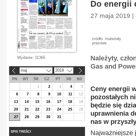
Do energii
27 maja 2019 |
źródło: materiały
prasowe
Należyty, czło
Wydanie:
11365
Gas and Powe
maj
2019
«
»
PN
WT
ŚR
CZ
PT
SB
ND
1
2
3
4
5
Ceny energii 
6
7
8
9
10
11
12
pozostałych ni
13
14
15
16
17
18
19
będzie się dzi
20
21
22
23
24
25
26
uprawnienia d
27
28
29
30
31
nas w przyszł
Najważniejsze j
SPIS TREŚCI