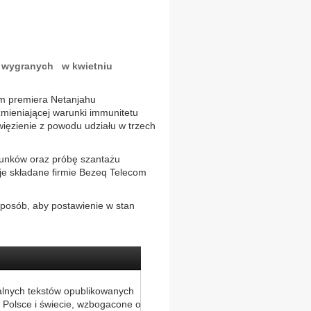
po wygranych w kwietniu
om premiera Netanjahu
mieniającej warunki immunitetu
więzienie z powodu udziału w trzech
unków oraz próbę szantażu
je składane firmie Bezeq Telecom
posób, aby postawienie w stan
alnych tekstów opublikowanych
 Polsce i świecie, wzbogacone o