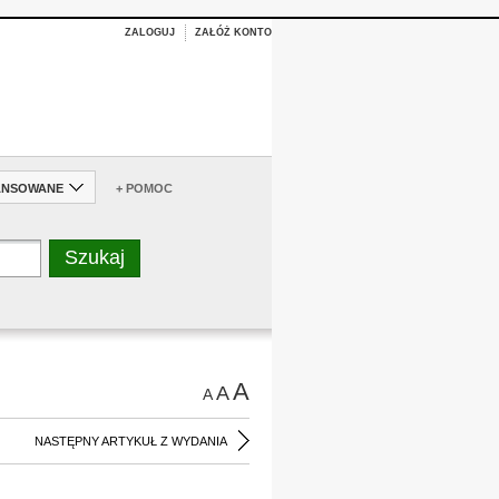
ZALOGUJ
ZAŁÓŻ KONTO
ANSOWANE
+ POMOC
A
A
A
NASTĘPNY ARTYKUŁ Z WYDANIA