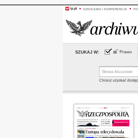
SZKOLENIA I KONFERENCJE
PO
Prawo
SZUKAJ W:
Chcesz uzyskać dostę