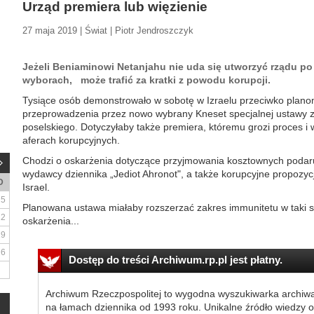
Urząd premiera lub więzienie
27 maja 2019 | Świat | Piotr Jendroszczyk
Jeżeli Beniaminowi Netanjahu nie uda się utworzyć rządu 
wyborach, może trafić za kratki z powodu korupcji.
Tysiące osób demonstrowało w sobotę w Izraelu przeciwko plan
przeprowadzenia przez nowo wybrany Kneset specjalnej ustawy z
poselskiego. Dotyczyłaby także premiera, któremu grozi proces i 
aferach korupcyjnych.
Chodzi o oskarżenia dotyczące przyjmowania kosztownych podar
wydawcy dziennika „Jediot Ahronot", a także korupcyjne propozyc
D
Israel.
5
Planowana ustawa miałaby rozszerzać zakres immunitetu w taki s
12
oskarżenia...
19
26
Dostęp do treści Archiwum.rp.pl jest płatny.
Archiwum Rzeczpospolitej to wygodna wyszukiwarka archiw
na łamach dziennika od 1993 roku. Unikalne źródło wiedzy o