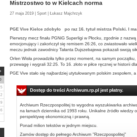
Mistrzostwo to w Kielcach norma
27 maja 2019 | Sport | Łukasz Majchrzyk
PGE Vive Kielce zdobyło po raz 16. tytuł mistrza Polski. I ma
Pierwszy mecz finału PGNiG Superligi w Płocku, zgodnie z nazwą 
emocjonujący i zakończył się remisem 26:26, co zwiastowało wie
meczu jednak zawodnicy Tałanta Dujszebajewa pokazali swoją sił
Orlen Wisła prowadziła tylko przez moment, na samym początku
przewagę i wygrali 32:25. To 16. złoto w piłce ręcznej w historii dl
PGE Vive stało się najbardziej utytułowanym polskim zespołem, a 
D
5
Dostęp do treści Archiwum.rp.pl jest płatny.
12
19
Archiwum Rzeczpospolitej to wygodna wyszukiwarka archiw
26
na łamach dziennika od 1993 roku. Unikalne źródło wiedzy o
perspektywę ekonomiczną i prawną.
Ponad milion tekstów w jednym miejscu.
Zamów dostęp do pełnego Archiwum "Rzeczpospolitej"