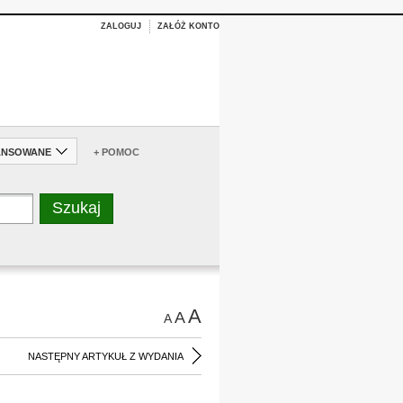
ZALOGUJ
ZAŁÓŻ KONTO
ANSOWANE
+ POMOC
A
A
A
NASTĘPNY ARTYKUŁ Z WYDANIA