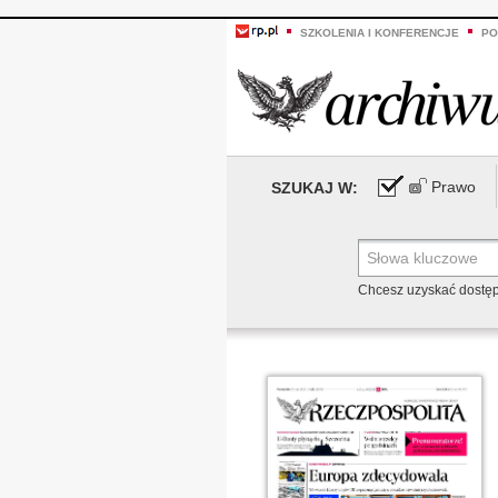
SZKOLENIA I KONFERENCJE
PO
Prawo
SZUKAJ W:
Chcesz uzyskać dostę