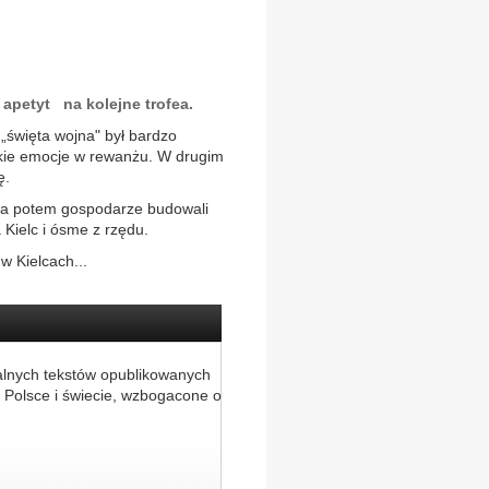
 apetyt na kolejne trofea.
„święta wojna" był bardzo
lkie emocje w rewanżu. W drugim
ę.
, a potem gospodarze budowali
a Kielc i ósme z rzędu.
w Kielcach...
alnych tekstów opublikowanych
 Polsce i świecie, wzbogacone o