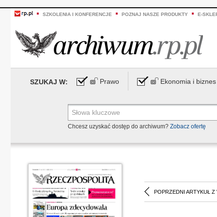
SZKOLENIA I KONFERENCJE
POZNAJ NASZE PRODUKTY
E-SKLE
Prawo
Ekonomia i biznes
SZUKAJ W:
Chcesz uzyskać dostęp do archiwum?
Zobacz ofertę
POPRZEDNI ARTYKUŁ Z