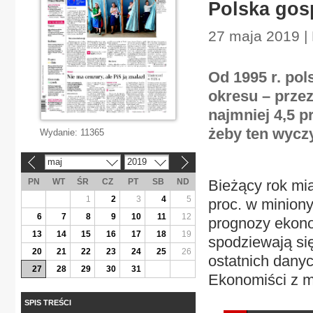
Polska gos
27 maja 2019 |
Od 1995 r. pol
okresu – przez
najmniej 4,5 
żeby ten wycz
Wydanie:
11365
maj
2019
«
»
PN
WT
ŚR
CZ
PT
SB
ND
Bieżący rok mi
1
2
3
4
5
proc. w miniony
6
7
8
9
10
11
12
prognozy ekono
13
14
15
16
17
18
19
spodziewają się
20
21
22
23
24
25
26
ostatnich danyc
27
28
29
30
31
Ekonomiści z m
SPIS TREŚCI