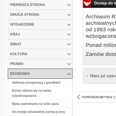
Dostęp do tr
PIERWSZA STRONA
DRUGA STRONA
Archiwum Rz
archiwalnyc
WYDARZENIE
od 1993 roku
KRAJ
wzbogacone
ŚWIAT
Ponad milio
Zamów dostę
KULTURA
PRAWO
EKONOMIA
Masz już wyku
Aplikacje przegrywają z gazetkami
Biznes otwiera się na osoby
niepełnosprawne
POPRZEDNI ARTYKUŁ Z
Będą zawirowania na rynku gazu
Do energii odnawialnej zachęcą ceny