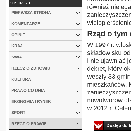
SPIS TREŚCI
również nieleg
PIERWSZA STRONA
zanieczyszczeni
wielopierścien
KOMENTARZE
Rząd o tym 
OPINIE
W 1997 r. włos
KRAJ
składowisku od
ŚWIAT
i nie ujawniać 
dekret, który ok
RZECZ O ZDROWIU
weszły 33 gmin
KULTURA
mieszkańców. M
PRAWO CO DNIA
zanieczyszczeni
nowotworów dla
EKONOMIA I RYNEK
w 2012 r. Celem
SPORT
RZECZ O PRAWIE
Dostęp do tr