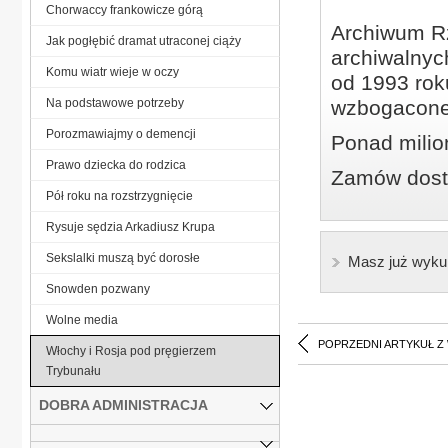
Chorwaccy frankowicze górą
Archiwum Rz
Jak pogłębić dramat utraconej ciąży
archiwalnyc
Komu wiatr wieje w oczy
od 1993 roku
Na podstawowe potrzeby
wzbogacone
Porozmawiajmy o demencji
Ponad milio
Prawo dziecka do rodzica
Zamów dostę
Pół roku na rozstrzygnięcie
Rysuje sędzia Arkadiusz Krupa
Sekslalki muszą być dorosłe
Masz już wyku
Snowden pozwany
Wolne media
POPRZEDNI ARTYKUŁ Z
Włochy i Rosja pod pręgierzem
Trybunału
DOBRA ADMINISTRACJA