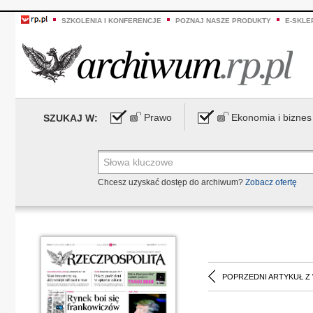
SZKOLENIA I KONFERENCJE
POZNAJ NASZE PRODUKTY
E-SKLE
Prawo
Ekonomia i biznes
SZUKAJ W:
Chcesz uzyskać dostęp do archiwum?
Zobacz ofertę
POPRZEDNI ARTYKUŁ Z