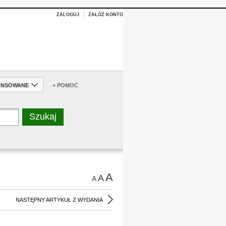
ZALOGUJ
ZAŁÓŻ KONTO
ANSOWANE
+ POMOC
A
A
A
NASTĘPNY ARTYKUŁ Z WYDANIA