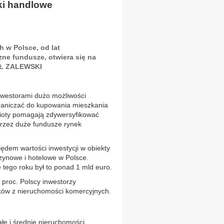
ki handlowe
 w Polsce, od lat
ne fundusze, otwiera się na
EŁ ZALEWSKI
nwestorami dużo możliwości
ograniczać do kupowania mieszkania
oty pomagają zdywersyfikować
przez duże fundusze rynek
ędem wartości inwestycji w obiekty
zynowe i hotelowe w Polsce.
 tego roku był to ponad 1 mld euro.
 proc. Polscy inwestorzy
sków z nieruchomości komercyjnych.
łe i średnie nieruchomości