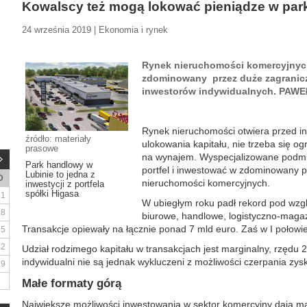
Kowalscy też mogą lokować pieniądze w par
24 września 2019 | Ekonomia i rynek
Rynek nieruchomości komercyjnych
zdominowany przez duże zagranicz
inwestorów indywidualnych. PAW
Rynek nieruchomości otwiera przed i
źródło: materiały
ulokowania kapitału, nie trzeba się 
prasowe
na wynajem. Wyspecjalizowane podmi
Park handlowy w
portfel i inwestować w zdominowany 
Lubinie to jedna z
D
nieruchomości komercyjnych.
inwestycji z portfela
spółki Higasa
1
W ubiegłym roku padł rekord pod wzgl
8
biurowe, handlowe, logistyczno-maga
Transakcje opiewały na łącznie ponad 7 mld euro. Zaś w I połowie
15
22
Udział rodzimego kapitału w transakcjach jest marginalny, rzędu 2
indywidualni nie są jednak wykluczeni z możliwości czerpania zy
29
Małe formaty górą
Największe możliwości inwestowania w sektor komercyjny dają ma