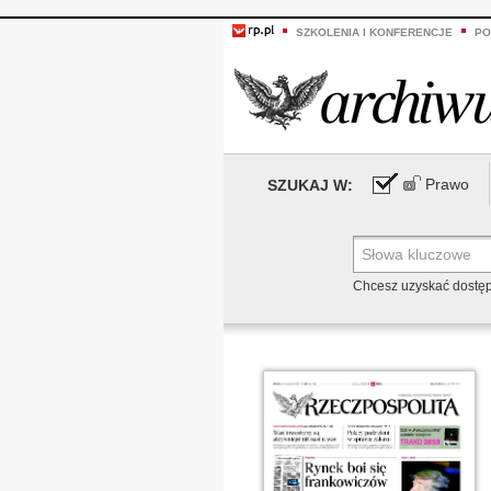
SZKOLENIA I KONFERENCJE
PO
Prawo
SZUKAJ W:
Chcesz uzyskać dostę