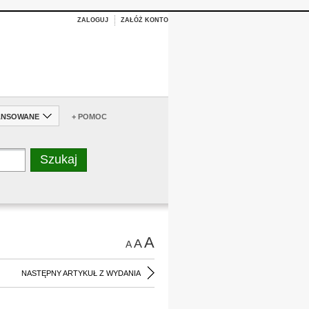
ZALOGUJ
ZAŁÓŻ KONTO
ANSOWANE
+ POMOC
A
A
A
NASTĘPNY ARTYKUŁ Z WYDANIA