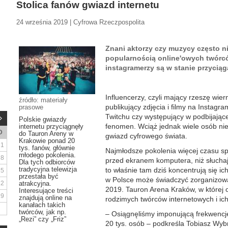
Stolica fanów gwiazd internetu
24 września 2019 | Cyfrowa Rzeczpospolita
Znani aktorzy czy muzycy często ni
popularnością online'owych twórców
instagramerzy są w stanie przyciąg
Influencerzy, czyli mający rzeszę wie
źródło: materiały
publikujący zdjęcia i filmy na Instagr
prasowe
Twitchu czy występujący w podbijającej
Polskie gwiazdy
fenomen. Wciąż jednak wiele osób nie
internetu przyciągnęły
D
do Tauron Areny w
gwiazd cyfrowego świata.
Krakowie ponad 20
1
tys. fanów, głównie
Najmłodsze pokolenia więcej czasu sp
młodego pokolenia.
8
przed ekranem komputera, niż słuchają
Dla tych odbiorców
tradycyjna telewizja
to właśnie tam dziś koncentrują się ich
15
przestała być
w Polsce może świadczyć zorganizow
22
atrakcyjna.
2019. Tauron Arena Kraków, w której 
Interesujące treści
29
znajdują online na
rodzimych twórców internetowych i ic
kanałach takich
twórców, jak np.
– Osiągnęliśmy imponującą frekwencję
„Rezi” czy „Friz”
20 tys. osób – podkreśla Tobiasz Wyb