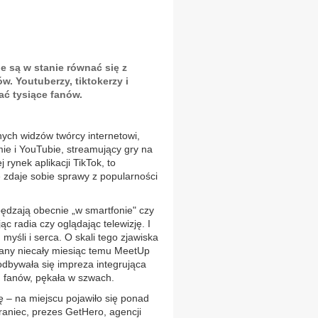
e są w stanie równać się z
. Youtuberzy, tiktokerzy i
ać tysiące fanów.
rnych widzów twórcy internetowi,
amie i YouTubie, streamujący gry na
 rynek aplikacji TikTok, to
 zdaje sobie sprawy z popularności
ędzają obecnie „w smartfonie" czy
c radia czy oglądając telewizję. I
 myśli i serca. O skali tego zjawiska
any niecały miesiąc temu MeetUp
odbywała się impreza integrująca
h fanów, pękała w szwach.
 – na miejscu pojawiło się ponad
raniec, prezes GetHero, agencji