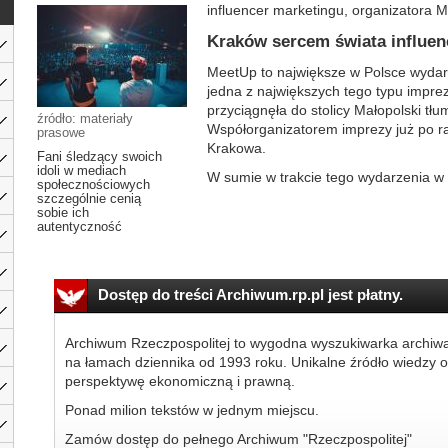
influencer marketingu, organizatora 
Kraków sercem świata influe
MeetUp to największe w Polsce wydarz
jedna z największych tego typu impre
przyciągnęła do stolicy Małopolski tłu
źródło: materiały
Współorganizatorem imprezy już po ra
prasowe
Krakowa.
Fani śledzący swoich
idoli w mediach
W sumie w trakcie tego wydarzenia w 
społecznościowych
szczególnie cenią
sobie ich
autentyczność
Dostęp do treści Archiwum.rp.pl jest płatny.
Archiwum Rzeczpospolitej to wygodna wyszukiwarka archiw
na łamach dziennika od 1993 roku. Unikalne źródło wiedzy o
perspektywę ekonomiczną i prawną.
Ponad milion tekstów w jednym miejscu.
Zamów dostęp do pełnego Archiwum "Rzeczpospolitej"