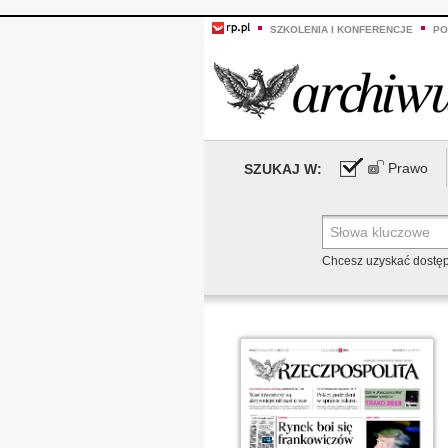
SZKOLENIA I KONFERENCJE
PO
Prawo
SZUKAJ W:
Chcesz uzyskać dostę