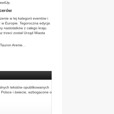
MeetUp.
ncerów
enie w tej kategorii eventów i
z w Europie. Tegoroczna edycja
my nastolatków z całego kraju.
z trzeci został Urząd Miasta
Tauron Arenie...
alnych tekstów opublikowanych
 Polsce i świecie, wzbogacone o