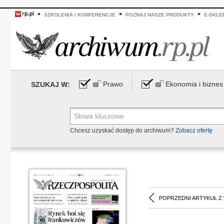
SZKOLENIA I KONFERENCJE
POZNAJ NASZE PRODUKTY
E-SKLE
Prawo
Ekonomia i biznes
SZUKAJ W:
Chcesz uzyskać dostęp do archiwum?
Zobacz ofertę
POPRZEDNI ARTYKUŁ Z