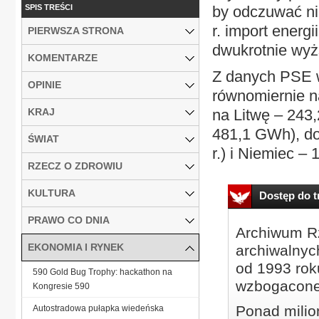
SPIS TREŚCI
by odczuwać ni
r. import energ
PIERWSZA STRONA
dwukrotnie wyż
KOMENTARZE
Z danych PSE w
OPINIE
równomiernie n
KRAJ
na Litwę – 243
481,1 GWh), d
ŚWIAT
r.) i Niemiec –
RZECZ O ZDROWIU
KULTURA
Dostęp do tr
PRAWO CO DNIA
Archiwum Rz
EKONOMIA I RYNEK
archiwalnyc
od 1993 roku
590 Gold Bug Trophy: hackathon na
wzbogacone
Kongresie 590
Ponad milio
Autostradowa pułapka wiedeńska