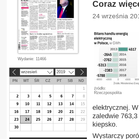
Coraz więc
24 września 20
Wydanie:
11466
wrzesień
2019
«
»
PN
WT
ŚR
CZ
PT
SB
ND
źródło:
1
Rzeczpospolita
2
3
4
5
6
7
8
9
10
11
12
13
14
15
elektrycznej. 
16
17
18
19
20
21
22
zaledwie 763,3
23
24
25
26
27
28
29
kiepsko.
30
Wystarczy poró