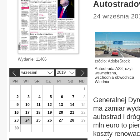
Autostrado
24 września 20
Wydanie:
11466
źródło: AdobeStock
Autostrada A23, czyli
wrzesień
2019
wewnętrzna,
«
»
wschodnia obwodnica
PN
WT
ŚR
CZ
PT
SB
ND
Wiednia
1
2
3
4
5
6
7
8
Generalnej Dyr
9
10
11
12
13
14
15
ma zamiar wyda
16
17
18
19
20
21
22
autostrad i dró
23
24
25
26
27
28
29
mln euro to pie
30
koszty renowacj