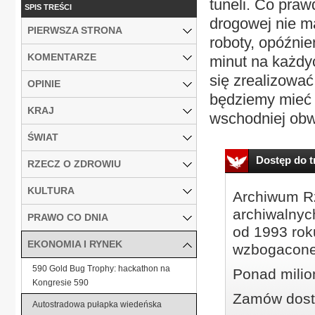
tuneli. Co praw
SPIS TREŚCI
drogowej nie m
PIERWSZA STRONA
roboty, opóźnie
KOMENTARZE
minut na każdy
się zrealizować
OPINIE
będziemy mieć 
KRAJ
wschodniej obwo
ŚWIAT
Dostęp do tr
RZECZ O ZDROWIU
KULTURA
Archiwum Rz
archiwalnyc
PRAWO CO DNIA
od 1993 roku
EKONOMIA I RYNEK
wzbogacone
590 Gold Bug Trophy: hackathon na
Ponad milio
Kongresie 590
Zamów dostę
Autostradowa pułapka wiedeńska