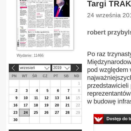
Targi TRAKO
24 września 201
robert przybyl
Po raz trzynas
Wydanie:
11466
Międzynarodow
wrzesień
2019
pod względem w
«
»
PN
WT
ŚR
CZ
PT
SB
ND
najważniejszyc
1
przedstawiciel
2
3
4
5
6
7
8
reprezentantów
9
10
11
12
13
14
15
w budowę infras
16
17
18
19
20
21
22
23
24
25
26
27
28
29
Dostęp do tr
30