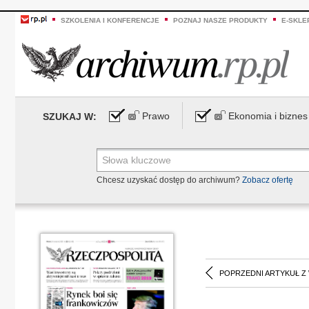
SZKOLENIA I KONFERENCJE
POZNAJ NASZE PRODUKTY
E-SKLE
Prawo
Ekonomia i biznes
SZUKAJ W:
Chcesz uzyskać dostęp do archiwum?
Zobacz ofertę
POPRZEDNI ARTYKUŁ Z