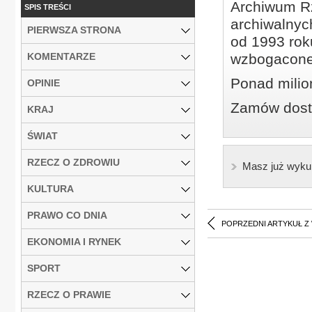
Archiwum Rz
SPIS TREŚCI
archiwalnyc
PIERWSZA STRONA
od 1993 roku
KOMENTARZE
wzbogacone
Ponad milio
OPINIE
Zamów dostę
KRAJ
ŚWIAT
RZECZ O ZDROWIU
Masz już wyku
KULTURA
PRAWO CO DNIA
POPRZEDNI ARTYKUŁ Z
EKONOMIA I RYNEK
SPORT
RZECZ O PRAWIE