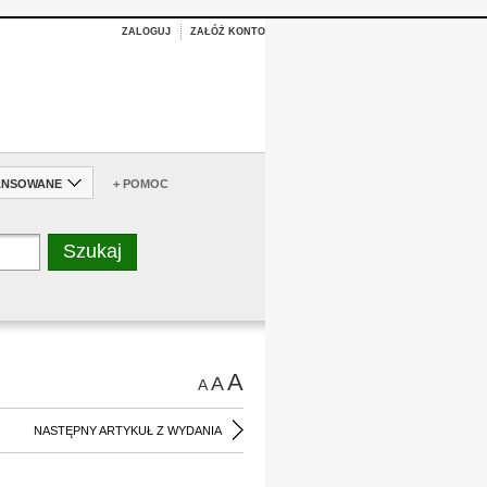
ZALOGUJ
ZAŁÓŻ KONTO
ANSOWANE
+ POMOC
A
A
A
NASTĘPNY ARTYKUŁ Z WYDANIA