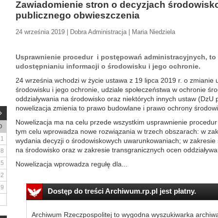
Zawiadomienie stron o decyzjach środowisk
publicznego obwieszczenia
24 września 2019 | Dobra Administracja | Maria Niedziela
Usprawnienie procedur i postępowań administracyjnych, to 
udostępnianiu informacji o środowisku i jego ochronie.
24 września wchodzi w życie ustawa z 19 lipca 2019 r. o zmianie 
środowisku i jego ochronie, udziale społeczeństwa w ochronie ś
oddziaływania na środowisko oraz niektórych innych ustaw (DzU p
nowelizacja zmienia to prawo budowlane i prawo ochrony środowi
Nowelizacja ma na celu przede wszystkim usprawnienie procedur
D
tym celu wprowadza nowe rozwiązania w trzech obszarach: w za
1
wydania decyzji o środowiskowych uwarunkowaniach; w zakresie 
na środowisko oraz w zakresie transgranicznych ocen oddziaływa
8
15
Nowelizacja wprowadza regułę dla...
22
29
Dostęp do treści Archiwum.rp.pl jest płatny.
Archiwum Rzeczpospolitej to wygodna wyszukiwarka archiw