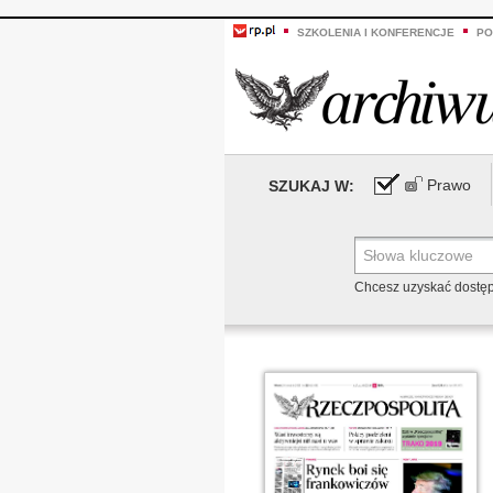
SZKOLENIA I KONFERENCJE
PO
Prawo
SZUKAJ W:
Chcesz uzyskać dostę