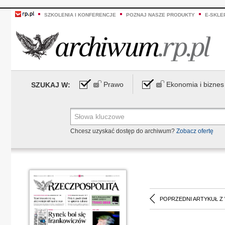
SZKOLENIA I KONFERENCJE
POZNAJ NASZE PRODUKTY
E-SKLE
Prawo
Ekonomia i biznes
SZUKAJ W:
Chcesz uzyskać dostęp do archiwum?
Zobacz ofertę
POPRZEDNI ARTYKUŁ Z