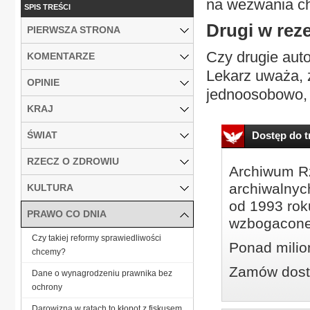
na wezwania ch
SPIS TREŚCI
Drugi w rez
PIERWSZA STRONA
Czy drugie aut
KOMENTARZE
Lekarz uważa, 
OPINIE
jednoosobowo, 
KRAJ
ŚWIAT
Dostęp do tr
RZECZ O ZDROWIU
Archiwum Rz
archiwalnyc
KULTURA
od 1993 roku
PRAWO CO DNIA
wzbogacone
Czy takiej reformy sprawiedliwości
Ponad milio
chcemy?
Zamów dostę
Dane o wynagrodzeniu prawnika bez
ochrony
Darowizna w ratach to kłopot z fiskusem