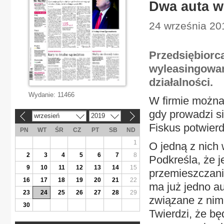
Dwa auta w 
24 września 20
Przedsiębiorc
wyleasingowan
działalności.
Wydanie:
11466
W firmie można
gdy prowadzi s
wrzesień
2019
«
»
Fiskus potwierd
PN
WT
ŚR
CZ
PT
SB
ND
1
O jedną z nich 
2
3
4
5
6
7
8
Podkreśla, że 
9
10
11
12
13
14
15
przemieszczani
16
17
18
19
20
21
22
ma już jedno a
23
24
25
26
27
28
29
związane z nim
30
Twierdzi, że bę