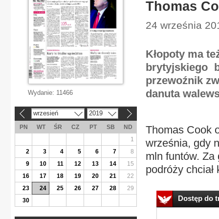
Thomas Co
24 września 20
Kłopoty ma też
brytyjskiego 
przewoźnik zw
danuta walew
Wydanie:
11466
wrzesień
2019
«
»
PN
WT
ŚR
CZ
PT
SB
ND
Thomas Cook og
1
września, gdy n
2
3
4
5
6
7
8
mln funtów. Za 
9
10
11
12
13
14
15
podróży chciał k
16
17
18
19
20
21
22
23
24
25
26
27
28
29
Dostęp do tr
30