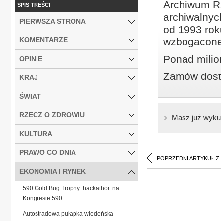
Archiwum Rz
SPIS TREŚCI
archiwalnyc
PIERWSZA STRONA
od 1993 roku
KOMENTARZE
wzbogacone
Ponad milio
OPINIE
Zamów dostę
KRAJ
ŚWIAT
RZECZ O ZDROWIU
Masz już wyku
KULTURA
PRAWO CO DNIA
POPRZEDNI ARTYKUŁ Z
EKONOMIA I RYNEK
590 Gold Bug Trophy: hackathon na
Kongresie 590
Autostradowa pułapka wiedeńska