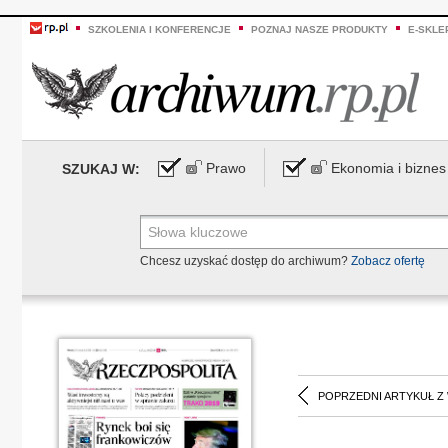
SZKOLENIA I KONFERENCJE
POZNAJ NASZE PRODUKTY
E-SKLE
Prawo
Ekonomia i biznes
SZUKAJ W:
Chcesz uzyskać dostęp do archiwum?
Zobacz ofertę
POPRZEDNI ARTYKUŁ Z