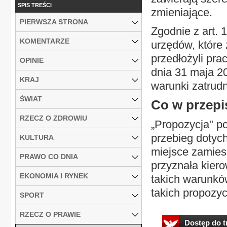
SPIS TREŚCI
zmieniające.
PIERWSZA STRONA
Zgodnie z art. 
KOMENTARZE
urzędów, które
przedłożyli pr
OPINIE
dnia 31 maja 2
KRAJ
warunki zatrudn
ŚWIAT
Co w przepi
RZECZ O ZDROWIU
„Propozycja" po
przebieg dotyc
KULTURA
miejsce zamies
PRAWO CO DNIA
przyznała kier
EKONOMIA I RYNEK
takich warunkó
takich propozycj
SPORT
RZECZ O PRAWIE
Dostęp do tr