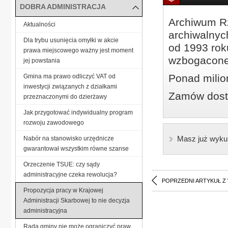
DOBRA ADMINISTRACJA
Archiwum Rz
Aktualności
archiwalnyc
Dla trybu usunięcia omyłki w akcie
od 1993 roku
prawa miejscowego ważny jest moment
wzbogacone
jej powstania
Ponad milio
Gmina ma prawo odliczyć VAT od
inwestycji związanych z działkami
Zamów dostę
przeznaczonymi do dzierżawy
Jak przygotować indywidualny program
rozwoju zawodowego
Masz już wyku
Nabór na stanowisko urzędnicze
gwarantował wszystkim równe szanse
Orzeczenie TSUE: czy sądy
administracyjne czeka rewolucja?
POPRZEDNI ARTYKUŁ Z
Propozycja pracy w Krajowej
Administracji Skarbowej to nie decyzja
administracyjna
Rada gminy nie może ograniczyć praw