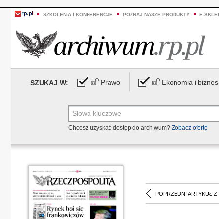
SZKOLENIA I KONFERENCJE
POZNAJ NASZE PRODUKTY
E-SKLE
Prawo
Ekonomia i biznes
SZUKAJ W:
Chcesz uzyskać dostęp do archiwum?
Zobacz ofertę
POPRZEDNI ARTYKUŁ Z