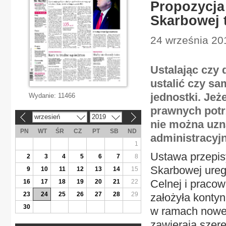
Propozycja
Skarbowej t
24 września 201
Ustalając czy 
ustalić czy sa
jednostki. Jeż
Wydanie:
11466
prawnych potr
wrzesień
2019
«
»
nie można uzna
PN
WT
ŚR
CZ
PT
SB
ND
administracyj
1
Ustawa przepis
2
3
4
5
6
7
8
Skarbowej ureg
9
10
11
12
13
14
15
Celnej i praco
16
17
18
19
20
21
22
23
24
25
26
27
28
29
założyła konty
30
w ramach nowej 
zawierają szer