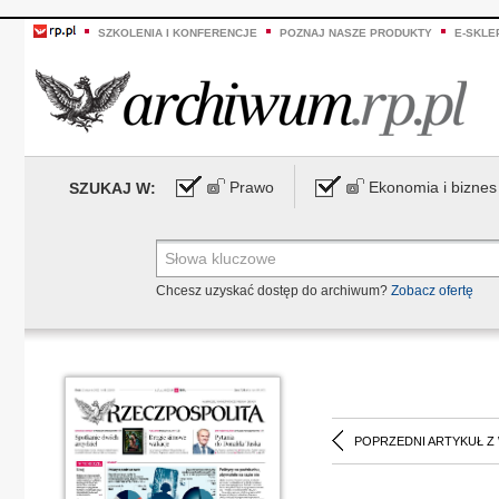
SZKOLENIA I KONFERENCJE
POZNAJ NASZE PRODUKTY
E-SKLE
Prawo
Ekonomia i biznes
SZUKAJ W:
Chcesz uzyskać dostęp do archiwum?
Zobacz ofertę
POPRZEDNI ARTYKUŁ Z