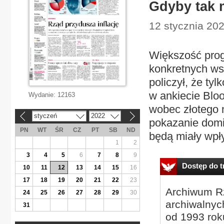
Gdyby tak 
12 stycznia 202
Większość prog
konkretnych ws
policzył, że ty
w ankiecie Blo
Wydanie:
12163
wobec złotego n
styczeń
2022
«
»
pokazanie domi
PN
WT
ŚR
CZ
PT
SB
ND
będą miały wpły
1
2
3
4
5
6
7
8
9
Dostęp do tr
10
11
12
13
14
15
16
17
18
19
20
21
22
23
Archiwum Rz
24
25
26
27
28
29
30
archiwalnyc
31
od 1993 roku