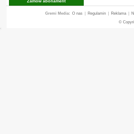
Zamów abonament
Gremi Media:
O nas
|
Regulamin
|
Reklama
|
N
© Copyr