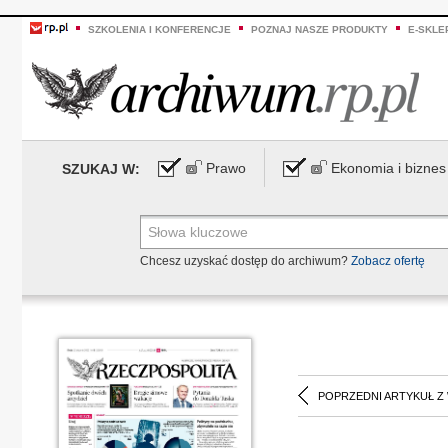
SZKOLENIA I KONFERENCJE
POZNAJ NASZE PRODUKTY
E-SKLE
Prawo
Ekonomia i biznes
SZUKAJ W:
Chcesz uzyskać dostęp do archiwum?
Zobacz ofertę
POPRZEDNI ARTYKUŁ Z