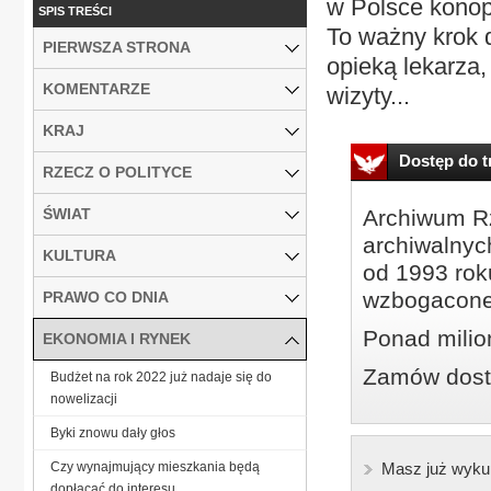
w Polsce konop
SPIS TREŚCI
To ważny krok 
PIERWSZA STRONA
opieką lekarza,
KOMENTARZE
wizyty...
KRAJ
Dostęp do tr
RZECZ O POLITYCE
ŚWIAT
Archiwum Rz
archiwalnyc
KULTURA
od 1993 roku
wzbogacone
PRAWO CO DNIA
Ponad milio
EKONOMIA I RYNEK
Zamów dostę
Budżet na rok 2022 już nadaje się do
nowelizacji
Byki znowu dały głos
Czy wynajmujący mieszkania będą
Masz już wyku
dopłacać do interesu