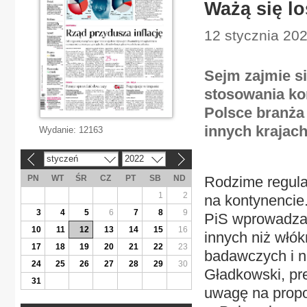
Ważą się l
12 stycznia 202
Sejm zajmie s
stosowania ko
Polsce branża 
innych krajac
Wydanie:
12163
styczeń
2022
«
»
PN
WT
ŚR
CZ
PT
SB
ND
Rodzime regulac
1
2
na kontynencie
3
4
5
6
7
8
9
PiS wprowadza 
10
11
12
13
14
15
16
innych niż włók
17
18
19
20
21
22
23
badawczych i n
24
25
26
27
28
29
30
Gładkowski, pr
31
uwagę na propo