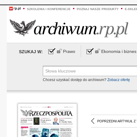
SZKOLENIA I KONFERENCJE
POZNAJ NASZE PRODUKTY
E-SKLE
Prawo
Ekonomia i biznes
SZUKAJ W:
Chcesz uzyskać dostęp do archiwum?
Zobacz ofertę
POPRZEDNI ARTYKUŁ Z