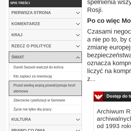
spełnienia wszy
SPIS TREŚCI
Rosji.
PIERWSZA STRONA
Po co więc Mo
KOMENTARZE
Czasami negocja
KRAJ
a nie po to, by
RZECZ O POLITYCE
zmianę europej
bezpieczeństwa
ŚWIAT
oznacza kompro
David Sassoli walczył do końca
liczyć na kompr
Kto zapłaci za rewolucję
z...
Przed wielką wojną powstrzymuje broń
atomowa
Dostęp do tr
Zderzenie cywilizacji w Genewie
Życie nie tylko dla pracy
Archiwum Rz
archiwalnyc
KULTURA
od 1993 roku
PRAWO CO DNIA