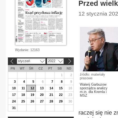
Przed wiel
12 stycznia 202
Wydanie:
12163
styczeń
2022
«
»
PN
WT
ŚR
CZ
PT
SB
ND
źródło: materiały
1
2
prasowe
3
4
5
6
7
8
9
Walerij Garbuzow
sporządza analizy
10
11
12
13
14
15
16
m.in. dla Kremla i
17
18
19
20
21
22
23
MSZ
24
25
26
27
28
29
30
31
raczej się nie 