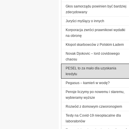
Głos samorządu powinien być bardziej
zdecydowany
Juryści myślący o innych
Korporacja zwróci prawnikowi wydatki
na obronę
Kłopot skarbowców z Polskim Ładem
Novak Djokovic – lord covidowego
chaosu
PESEL to za mało dla uzyskania
kredytu
Pegasus – kamień w wodę?
Pensje liczymy po nowemu i staremu,
wybieramy wyższe
Rozwód z domowym czworonogiem
Testy na Covid-19 nieopłacalne dla
laboratoriów