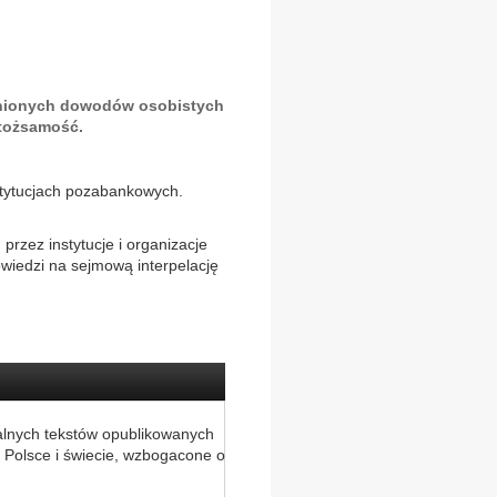
żnionych dowodów osobistych
 tożsamość.
stytucjach pozabankowych.
zez instytucje i organizacje
wiedzi na sejmową interpelację
.
alnych tekstów opublikowanych
 Polsce i świecie, wzbogacone o