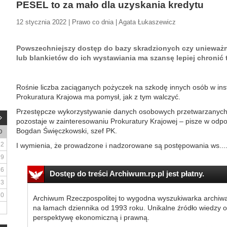
PESEL to za mało dla uzyskania kredytu
12 stycznia 2022 | Prawo co dnia | Agata Łukaszewicz
Powszechniejszy dostęp do bazy skradzionych czy uniewa
lub blankietów do ich wystawiania ma szansę lepiej chronić
Rośnie liczba zaciąganych pożyczek na szkodę innych osób w in
Prokuratura Krajowa ma pomysł, jak z tym walczyć.
Przestępcze wykorzystywanie danych osobowych przetwarzanych pr
pozostaje w zainteresowaniu Prokuratury Krajowej – pisze w odpo
Bogdan Święczkowski, szef PK.
D
2
I wymienia, że prowadzone i nadzorowane są postępowania ws...
9
16
Dostęp do treści Archiwum.rp.pl jest płatny.
23
30
Archiwum Rzeczpospolitej to wygodna wyszukiwarka archiw
na łamach dziennika od 1993 roku. Unikalne źródło wiedzy o
perspektywę ekonomiczną i prawną.