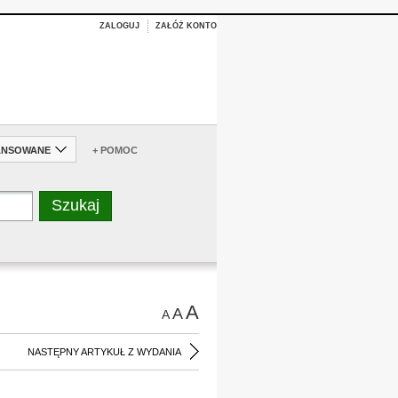
ZALOGUJ
ZAŁÓŻ KONTO
ANSOWANE
+ POMOC
A
A
A
NASTĘPNY ARTYKUŁ Z WYDANIA