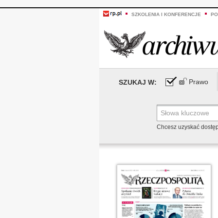
SZKOLENIA I KONFERENCJE
PO
Prawo
SZUKAJ W:
Chcesz uzyskać dostę