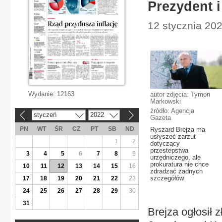
Prezydent i
12 stycznia 20
Wydanie:
12163
autor zdjęcia: Tymon
Markowski
źródło: Agencja
styczeń
2022
«
»
Gazeta
PN
WT
ŚR
CZ
PT
SB
ND
Ryszard Brejza ma
usłyszeć zarzut
1
2
dotyczący
przestepstwa
3
4
5
6
7
8
9
urzędniczego, ale
prokuratura nie chce
10
11
12
13
14
15
16
zdradzać żadnych
szczegółów
17
18
19
20
21
22
23
24
25
26
27
28
29
30
31
Brejza ogłosił