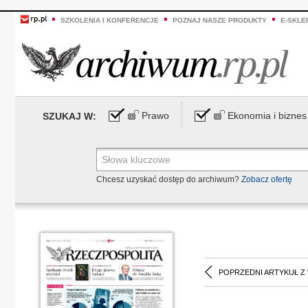
SZKOLENIA I KONFERENCJE
POZNAJ NASZE PRODUKTY
E-SKLE
Prawo
Ekonomia i biznes
SZUKAJ W:
Chcesz uzyskać dostęp do archiwum?
Zobacz ofertę
POPRZEDNI ARTYKUŁ Z