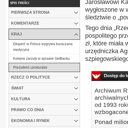
Jarosławowi Ka
SPIS TREŚCI
wygłoszone w wy
PIERWSZA STRONA
śledztwie o „p
KOMENTARZE
Tego dnia „Rzec
KRAJ
pospolitego pr
zł, które miała
Ekspert: w Polsce wygrywa buraczana
urzędniczka Agn
medycyna
szpiegowskiego 
Kolejne zarzuty w sprawie GetBacku
Prezydent i prokurator
Dostęp do tr
RZECZ O POLITYCE
ŚWIAT
Archiwum Rz
archiwalnyc
KULTURA
od 1993 roku
PRAWO CO DNIA
wzbogacone
EKONOMIA I RYNEK
Ponad milio