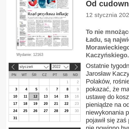
Od cudowne
12 stycznia 202
To nie mnożące
Ładu, są najw
Morawieckiego
Kaczyńskiego.
Wydanie:
12163
Ostatnie tygodn
styczeń
2022
«
»
Jarosław Kaczyń
PN
WT
ŚR
CZ
PT
SB
ND
Polaków, rośnie
1
2
pokazać, że ma
3
4
5
6
7
8
9
ustawę do kosz
10
11
12
13
14
15
16
pieniądze na 
17
18
19
20
21
22
23
24
25
26
27
28
29
30
niewykonania p
31
pojawił się zaś
nie powinno być