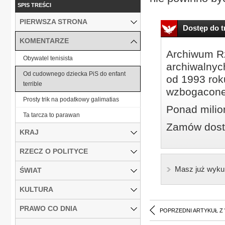
SPIS TREŚCI
PIERWSZA STRONA
Dostęp do tr
KOMENTARZE
Archiwum Rz
Obywatel tenisista
archiwalnyc
Od cudownego dziecka PiS do enfant
od 1993 roku
terrible
wzbogacone
Prosty trik na podatkowy galimatias
Ponad milio
Ta tarcza to parawan
Zamów dostę
KRAJ
RZECZ O POLITYCE
Masz już wyku
ŚWIAT
KULTURA
PRAWO CO DNIA
POPRZEDNI ARTYKUŁ Z