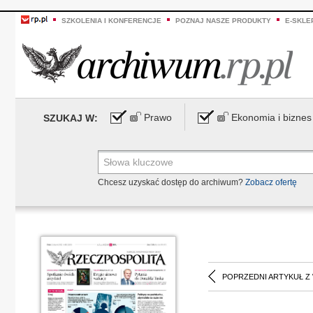
SZKOLENIA I KONFERENCJE
POZNAJ NASZE PRODUKTY
E-SKLE
Prawo
Ekonomia i biznes
SZUKAJ W:
Chcesz uzyskać dostęp do archiwum?
Zobacz ofertę
POPRZEDNI ARTYKUŁ Z