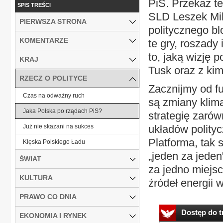
PiS. Przekaz te
SPIS TREŚCI
SLD Leszek Mill
PIERWSZA STRONA
politycznego b
KOMENTARZE
te gry, roszady
to, jaką wizję 
KRAJ
Tusk oraz z kim
RZECZ O POLITYCE
Zacznijmy od f
Czas na odważny ruch
są zmiany klima
Jaka Polska po rządach PiS?
strategię zarów
Już nie skazani na sukces
układów polity
Platforma, tak
Klęska Polskiego Ładu
„jeden za jeden
ŚWIAT
za jedno miejsc
KULTURA
źródeł energii 
PRAWO CO DNIA
Dostęp do tr
EKONOMIA I RYNEK