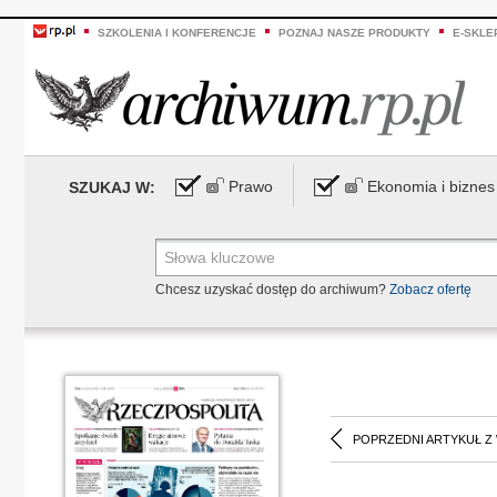
SZKOLENIA I KONFERENCJE
POZNAJ NASZE PRODUKTY
E-SKLE
Prawo
Ekonomia i biznes
SZUKAJ W:
Chcesz uzyskać dostęp do archiwum?
Zobacz ofertę
POPRZEDNI ARTYKUŁ Z