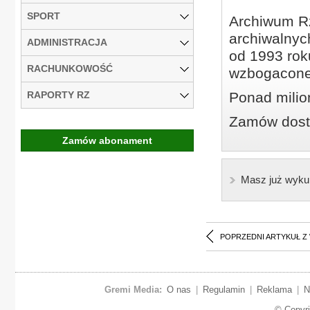
SPORT
Archiwum Rz
archiwalnyc
ADMINISTRACJA
od 1993 roku
RACHUNKOWOŚĆ
wzbogacone
RAPORTY RZ
Ponad milio
Zamów dostę
Zamów abonament
Masz już wyku
POPRZEDNI ARTYKUŁ Z
Gremi Media:
O nas
|
Regulamin
|
Reklama
|
N
© Copyr