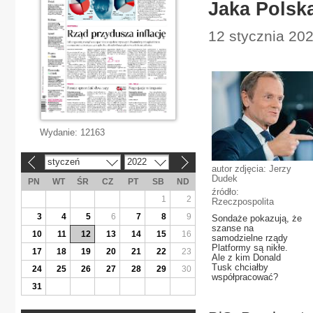
Jaka Polsk
12 stycznia 202
Wydanie:
12163
styczeń
2022
«
»
autor zdjęcia: Jerzy
Dudek
PN
WT
ŚR
CZ
PT
SB
ND
źródło:
1
2
Rzeczpospolita
3
4
5
6
7
8
9
Sondaże pokazują, że
szanse na
10
11
12
13
14
15
16
samodzielne rządy
Platformy są nikłe.
17
18
19
20
21
22
23
Ale z kim Donald
Tusk chciałby
24
25
26
27
28
29
30
współpracować?
31