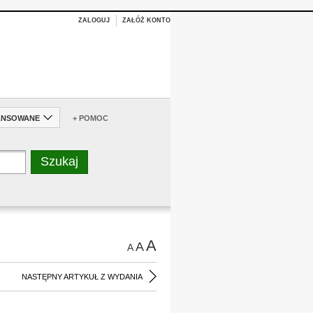
ZALOGUJ
ZAŁÓŻ KONTO
ANSOWANE
+ POMOC
A
A
A
NASTĘPNY ARTYKUŁ Z WYDANIA