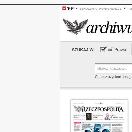
SZKOLENIA I KONFERENCJE
PO
Prawo
SZUKAJ W:
Chcesz uzyskać dostę