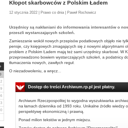
Kłopot skarbowców z Polskim Ładem
12 stycznia 2022 | Prawo co dnia | Paweł Rochowicz
Urzędnicy są nakłaniani do informowania interesantów o no
przeszli wystarczających szkoleń.
Zamieszanie wokół nowych przepisów podatkowych objęło nie tylko 
pensje, czy księgowych zmagających się z nowymi algorytmami ob
problem z Polskim Ładem mają też sami urzędnicy skarbowi. W Kr
przeprowadzono bowiem wystarczających szkoleń, a podatnicy d
tłumaczenia nowych, zawiłych reguł.
O niezadowoleniu, a wręcz...
D
2
Dostęp do treści Archiwum.rp.pl jest płatny.
9
16
Archiwum Rzeczpospolitej to wygodna wyszukiwarka archiw
23
na łamach dziennika od 1993 roku. Unikalne źródło wiedzy o
30
perspektywę ekonomiczną i prawną.
Ponad milion tekstów w jednym miejscu.