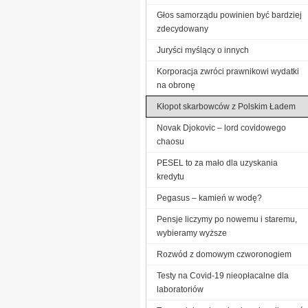
Głos samorządu powinien być bardziej
zdecydowany
Juryści myślący o innych
Korporacja zwróci prawnikowi wydatki
na obronę
Kłopot skarbowców z Polskim Ładem
Novak Djokovic – lord covidowego
chaosu
PESEL to za mało dla uzyskania
kredytu
Pegasus – kamień w wodę?
Pensje liczymy po nowemu i staremu,
wybieramy wyższe
Rozwód z domowym czworonogiem
Testy na Covid-19 nieopłacalne dla
laboratoriów