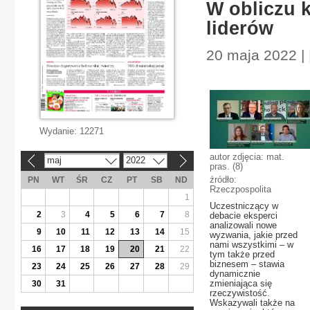
W obliczu 
liderów
20 maja 2022 | 
Wydanie:
12271
autor zdjęcia: mat.
maj
2022
«
»
pras. (8)
źródło:
PN
WT
ŚR
CZ
PT
SB
ND
Rzeczpospolita
1
Uczestniczący w
2
3
4
5
6
7
8
debacie eksperci
analizowali nowe
9
10
11
12
13
14
15
wyzwania, jakie przed
nami wszystkimi – w
16
17
18
19
20
21
22
tym także przed
biznesem – stawia
23
24
25
26
27
28
29
dynamicznie
zmieniająca się
30
31
rzeczywistość.
Wskazywali także na