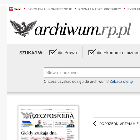
SZKOLENIA I KONFERENCJE
POZNAJ NASZE PRODUKTY
E-SKLE
Prawo
Ekonomia i biznes
SZUKAJ W:
Chcesz uzyskać dostęp do archiwum?
Zobacz ofertę
POPRZEDNI ARTYKUŁ Z