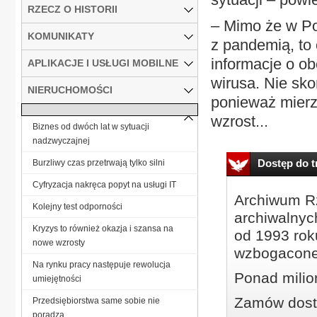
RZECZ O HISTORII
– Mimo że w Po
KOMUNIKATY
z pandemią, to
informacje o o
APLIKACJE I USŁUGI MOBILNE
wirusa. Nie sko
NIERUCHOMOŚCI
ponieważ mierz
wzrost...
Biznes od dwóch lat w sytuacji
nadzwyczajnej
Dostęp do tr
Burzliwy czas przetrwają tylko silni
Cyfryzacja nakręca popyt na usługi IT
Archiwum Rz
Kolejny test odporności
archiwalnyc
Kryzys to również okazja i szansa na
od 1993 roku
nowe wzrosty
wzbogacone
Na rynku pracy następuje rewolucja
Ponad milio
umiejętności
Zamów dostę
Przedsiębiorstwa same sobie nie
poradzą