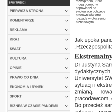
rozwiązania, które
SPIS TREŚCI
mogą pomóc w
odpowiedzi na
PIERWSZA STRONA
ewoluujące potrzeby
pracowników oraz
roszady w otoczeniu
KOMENTARZE
biznesowym.
REKLAMA
Jak epoka pand
KRAJ
„Rzeczpospolit
ŚWIAT
Ekstremalny
KULTURA
Dr Justyna Sar
OPINIE
dydaktycznych,
Uniwersytet SW
PRAWO CO DNIA
sytuacji i eks
EKONOMIA I RYNEK
zmianą. – Towa
SPORT
pracodawcom, o
Bo przecież sam
BIZNES W CZASIE PANDEMII
sytuacji – powi