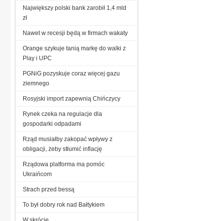
Największy polski bank zarobił 1,4 mld
zł
Nawet w recesji będą w firmach wakaty
Orange szykuje tanią markę do walki z
Play i UPC
PGNiG pozyskuje coraz więcej gazu
ziemnego
Rosyjski import zapewnią Chińczycy
Rynek czeka na regulacje dla
gospodarki odpadami
Rząd musiałby zakopać wpływy z
obligacji, żeby stłumić inflację
Rządowa platforma ma pomóc
Ukraińcom
Strach przed bessą
To był dobry rok nad Bałtykiem
W skrócie