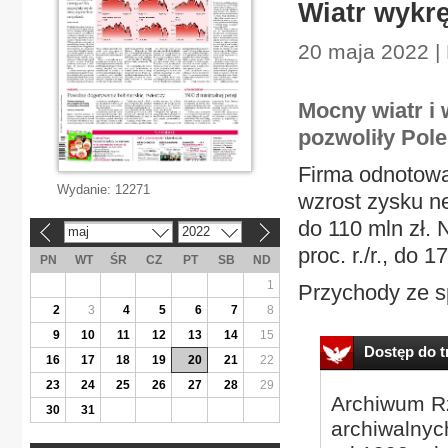
Wiatr wykrę
20 maja 2022 
Mocny wiatr i 
pozwoliły Pol
Firma odnotowa
Wydanie:
12271
wzrost zysku ne
do 110 mln zł.
maj
2022
«
»
proc. r./r., do 1
PN
WT
ŚR
CZ
PT
SB
ND
1
Przychody ze s
2
3
4
5
6
7
8
9
10
11
12
13
14
15
Dostęp do tr
16
17
18
19
20
21
22
23
24
25
26
27
28
29
Archiwum Rz
30
31
archiwalnyc