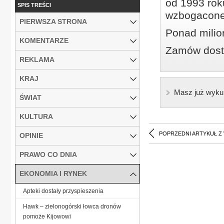
od 1993 roku
SPIS TREŚCI
wzbogacone
PIERWSZA STRONA
Ponad milio
KOMENTARZE
Zamów dostę
REKLAMA
KRAJ
Masz już wyku
ŚWIAT
KULTURA
POPRZEDNI ARTYKUŁ Z
OPINIE
PRAWO CO DNIA
EKONOMIA I RYNEK
Apteki dostały przyspieszenia
Hawk – zielonogórski łowca dronów
pomoże Kijowowi