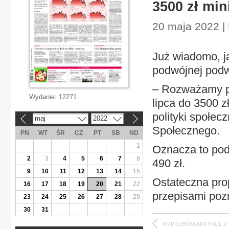
3500 zł min
20 maja 2022 |
Już wiadomo, j
podwójnej podw
– Rozważamy po
Wydanie:
12271
lipca do 3500 z
polityki społe
maj
2022
«
»
Społecznego.
PN
WT
ŚR
CZ
PT
SB
ND
1
Oznacza to pod
2
3
4
5
6
7
8
490 zł.
9
10
11
12
13
14
15
Ostateczna pro
16
17
18
19
20
21
22
przepisami poz
23
24
25
26
27
28
29
30
31
POPRZEDNI ARTYKUŁ Z