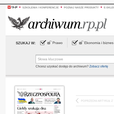
SZKOLENIA I KONFERENCJE
POZNAJ NASZE PRODUKTY
E-SKLE
Prawo
Ekonomia i biznes
SZUKAJ W:
Chcesz uzyskać dostęp do archiwum?
Zobacz ofertę
POPRZEDNI ARTYKUŁ Z