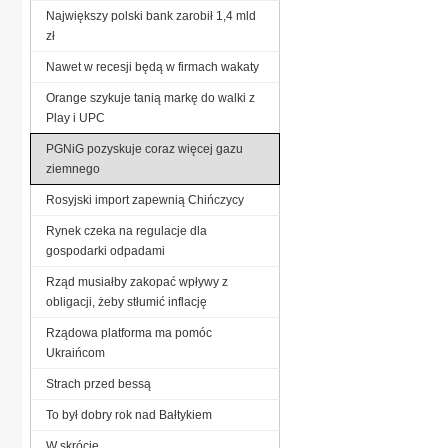
Największy polski bank zarobił 1,4 mld
zł
Nawet w recesji będą w firmach wakaty
Orange szykuje tanią markę do walki z
Play i UPC
PGNiG pozyskuje coraz więcej gazu
ziemnego
Rosyjski import zapewnią Chińczycy
Rynek czeka na regulacje dla
gospodarki odpadami
Rząd musiałby zakopać wpływy z
obligacji, żeby stłumić inflację
Rządowa platforma ma pomóc
Ukraińcom
Strach przed bessą
To był dobry rok nad Bałtykiem
W skrócie