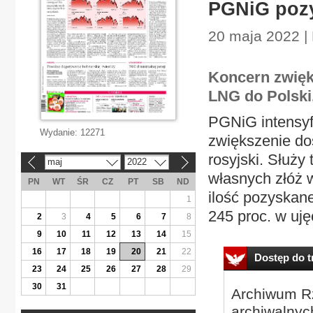
PGNiG pozy
20 maja 2022 |
Koncern zwięk
LNG do Polski
PGNiG intensyfi
Wydanie:
12271
zwiększenie do
rosyjski. Służy
maj
2022
«
»
własnych złóż 
PN
WT
ŚR
CZ
PT
SB
ND
ilość pozyskan
1
245 proc. w ujęc
2
3
4
5
6
7
8
9
10
11
12
13
14
15
16
17
18
19
20
21
22
Dostęp do tr
23
24
25
26
27
28
29
30
31
Archiwum Rz
archiwalnyc