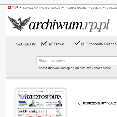
SZKOLENIA I KONFERENCJE
POZNAJ NASZE PRODUKTY
E-SKLE
Prawo
Ekonomia i biznes
SZUKAJ W:
Chcesz uzyskać dostęp do archiwum?
Zobacz ofertę
POPRZEDNI ARTYKUŁ Z