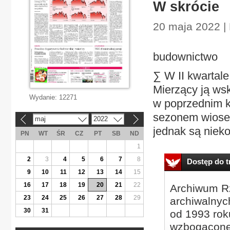
W skrócie
20 maja 2022 | 
budownictwo
∑ W II kwartale
Mierzący ją wsk
Wydanie:
12271
w poprzednim k
sezonem wiosen
maj
2022
«
»
jednak są nieko
PN
WT
ŚR
CZ
PT
SB
ND
1
2
3
4
5
6
7
8
Dostęp do tr
9
10
11
12
13
14
15
16
17
18
19
20
21
22
Archiwum Rz
23
24
25
26
27
28
29
archiwalnyc
30
31
od 1993 roku
wzbogacone