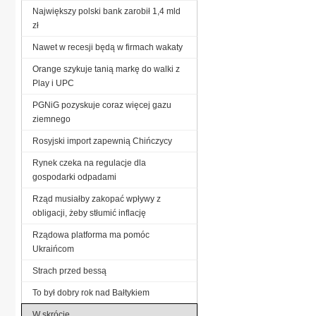
Największy polski bank zarobił 1,4 mld
zł
Nawet w recesji będą w firmach wakaty
Orange szykuje tanią markę do walki z
Play i UPC
PGNiG pozyskuje coraz więcej gazu
ziemnego
Rosyjski import zapewnią Chińczycy
Rynek czeka na regulacje dla
gospodarki odpadami
Rząd musiałby zakopać wpływy z
obligacji, żeby stłumić inflację
Rządowa platforma ma pomóc
Ukraińcom
Strach przed bessą
To był dobry rok nad Bałtykiem
W skrócie