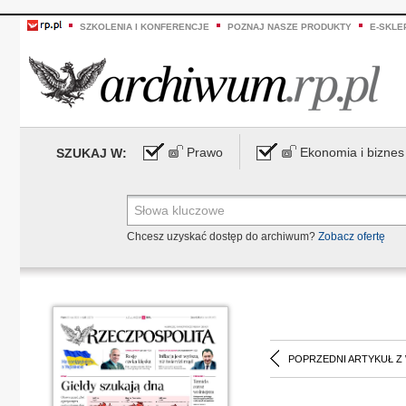
SZKOLENIA I KONFERENCJE
POZNAJ NASZE PRODUKTY
E-SKLE
Prawo
Ekonomia i biznes
SZUKAJ W:
Chcesz uzyskać dostęp do archiwum?
Zobacz ofertę
POPRZEDNI ARTYKUŁ Z