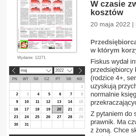
W czasie zw
kosztów
20 maja 2022 |
Przedsiębiorca
w którym korzy
Wydanie:
12271
Fiskus wydał in
przedsiębiorcy
maj
2022
«
»
(rodzice 4+, se
PN
WT
ŚR
CZ
PT
SB
ND
uzyskują przyc
1
normalnie księ
2
3
4
5
6
7
8
przekraczającyc
9
10
11
12
13
14
15
16
17
18
19
20
21
22
Z pytaniem do 
23
24
25
26
27
28
29
prawnik. Ma cz
30
31
z żoną. Chce s