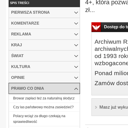
4+, która pozw
SPIS TREŚCI
zł...
PIERWSZA STRONA
KOMENTARZE
Dostęp do tr
REKLAMA
Archiwum Rz
KRAJ
archiwalnyc
od 1993 roku
ŚWIAT
wzbogacone
KULTURA
Ponad milio
OPINIE
Zamów dostę
PRAWO CO DNIA
Browar zapłaci też za naturalną słodycz
Masz już wyku
Czy las państwowy można zasiedzieć?
Polacy wciąż za długo czekają na
sprawiedliwość