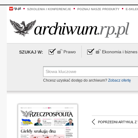
SZKOLENIA I KONFERENCJE
POZNAJ NASZE PRODUKTY
E-SKLE
Prawo
Ekonomia i biznes
SZUKAJ W:
Chcesz uzyskać dostęp do archiwum?
Zobacz ofertę
POPRZEDNI ARTYKUŁ Z