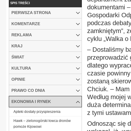
SPIS TREŚCI
dokumentami – 
PIERWSZA STRONA
Gospodarki Odp
podczas debaty
KOMENTARZE
zamkniętym”, z
REKLAMA
cyklu „Walka o 
KRAJ
– Dostaliśmy b
przeprowadzić g
ŚWIAT
dlatego wypraco
KULTURA
czasie powinny
OPINIE
zostaną skiero
Chciuk. – Mam n
PRAWO CO DNIA
Według mojej wi
EKONOMIA I RYNEK
duża determina
z tymi ustawami
Apteki dostały przyspieszenia
Hawk – zielonogórski łowca dronów
Odnosząc się d
pomoże Kijowowi