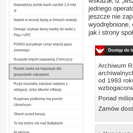
wskazał, iż „ws
Największy polski bank zarobił 1,4 mld
jednego operato
zł
jeszcze nie zapa
Nawet w recesji będą w firmach wakaty
wyodrębnione, 
Orange szykuje tanią markę do walki z
jak i strony spo
Play i UPC
PGNiG pozyskuje coraz więcej gazu
Dostęp do tr
ziemnego
Rosyjski import zapewnią Chińczycy
Archiwum Rz
Rynek czeka na regulacje dla
archiwalnyc
gospodarki odpadami
od 1993 roku
Rząd musiałby zakopać wpływy z
wzbogacone
obligacji, żeby stłumić inflację
Ponad milio
Rządowa platforma ma pomóc
Ukraińcom
Zamów dostę
Strach przed bessą
To był dobry rok nad Bałtykiem
W skrócie