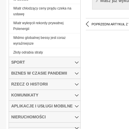
Masz już wyku
Wiatr chłodzący ceny prądu czeka na
ustawę
Wiatr wykręcił rekordy prywatnej
POPRZEDNI ARTYKUŁ Z
Polenergii
Widmo globalnej bessy jest coraz
wyraźniejsze
Złoty odrabia straty
SPORT
BIZNES W CZASIE PANDEMII
RZECZ O HISTORII
KOMUNIKATY
APLIKACJE I USŁUGI MOBILNE
NIERUCHOMOŚCI