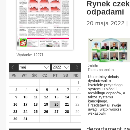
Rynek czek
odpadami
20 maja 2022 | 
Wydanie:
12271
źródło:
maj
2022
«
»
Rzeczpospolita
PN
WT
ŚR
CZ
PT
SB
ND
Uczestnicy debaty
dyskutowali o
1
kształcie przyszłego
systemu zbiórki i
2
3
4
5
6
7
8
recyklingu odpadów, a
także systemu
9
10
11
12
13
14
15
kaucyjnego.
16
17
18
19
20
21
22
Przedstawiali swoje
uwagi, wątpliwości i
23
24
25
26
27
28
29
wskazówki
30
31
departament za