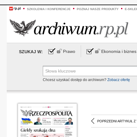
SZKOLENIA I KONFERENCJE
POZNAJ NASZE PRODUKTY
E-SKLE
Prawo
Ekonomia i biznes
SZUKAJ W:
Chcesz uzyskać dostęp do archiwum?
Zobacz ofertę
POPRZEDNI ARTYKUŁ Z