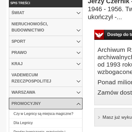
Jerzy Czernik 
SPIS TREŚCI
1946 - 1956. Tw
ŚWIAT
ukończył -...
NIERUCHOMOŚCI,
BUDOWNICTWO
Dostęp do tr
SPORT
Archiwum Rz
PRAWO
archiwalnyc
od 1993 roku
KRAJ
wzbogacone
VADEMECUM
RZECZPOSPOLITEJ
Ponad milio
Zamów dostę
WARSZAWA
PROMOCYJNY
Czy w Legnicy są miejsca magiczne?
Masz już wyku
Dla Legnicy
Drodzy legniczanie, przyjaciele i