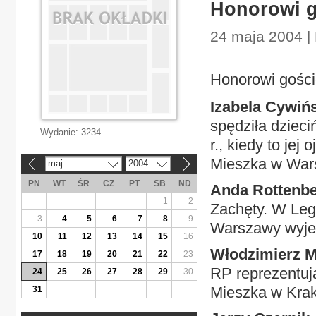
Honorowi g
24 maja 2004 |
Honorowi gości
Izabela Cywiń
spędziła dzieci
Wydanie:
3234
r., kiedy to je
Mieszka w War
maj
2004
«
»
PN
WT
ŚR
CZ
PT
SB
ND
Anda Rottenb
1
2
Zachęty. W Leg
3
4
5
6
7
8
9
Warszawy wyjec
10
11
12
13
14
15
16
Włodzimierz 
17
18
19
20
21
22
23
RP reprezentuj
24
25
26
27
28
29
30
Mieszka w Kra
31