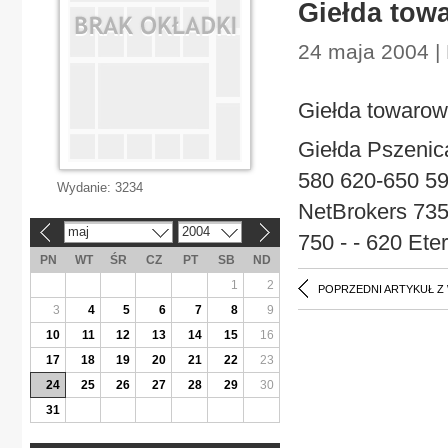
Giełda tow
24 maja 2004 |
Giełda towarow
Giełda Pszenic
580 620-650 590
Wydanie:
3234
NetBrokers 735
maj
2004
«
»
750 - - 620 Ete
PN
WT
ŚR
CZ
PT
SB
ND
1
2
POPRZEDNI ARTYKUŁ Z
3
4
5
6
7
8
9
10
11
12
13
14
15
16
17
18
19
20
21
22
23
24
25
26
27
28
29
30
31