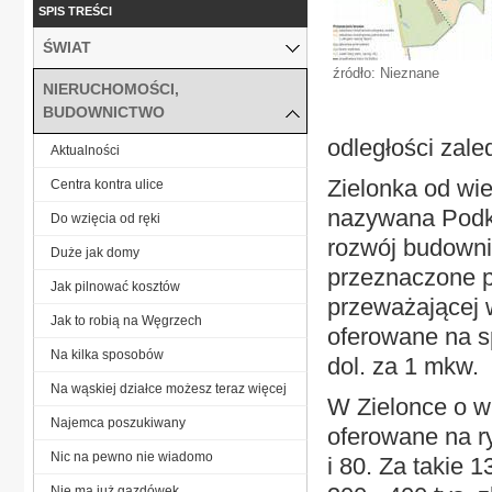
SPIS TREŚCI
ŚWIAT
źródło: Nieznane
NIERUCHOMOŚCI,
BUDOWNICTWO
odległości zal
Aktualności
Zielonka od wie
Centra kontra ulice
nazywana Podk
Do wzięcia od ręki
rozwój budowni
Duże jak domy
przeznaczone p
Jak pilnować kosztów
przeważającej 
Jak to robią na Węgrzech
oferowane na s
Na kilka sposobów
dol. za 1 mkw.
Na wąskiej działce możesz teraz więcej
W Zielonce o wi
Najemca poszukiwany
oferowane na ry
Nic na pewno nie wiadomo
i 80. Za takie 
Nie ma już gazdówek