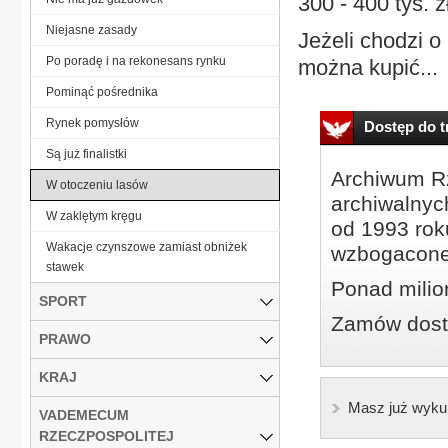
300 - 400 tys. z
Niejasne zasady
Jeżeli chodzi 
Po poradę i na rekonesans rynku
można kupić...
Pominąć pośrednika
Rynek pomysłów
Dostęp do tr
Są już finalistki
Archiwum Rz
W otoczeniu lasów
archiwalnyc
W zaklętym kręgu
od 1993 roku
Wakacje czynszowe zamiast obniżek
wzbogacone
stawek
Ponad milio
SPORT
Zamów dostę
PRAWO
KRAJ
Masz już wyku
VADEMECUM
RZECZPOSPOLITEJ