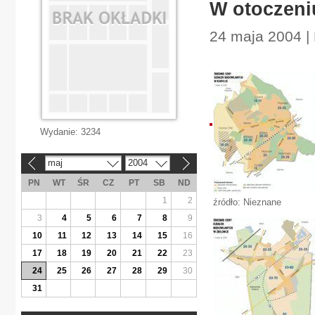
W otoczeni
24 maja 2004 |
Wydanie:
3234
maj
2004
«
»
PN
WT
ŚR
CZ
PT
SB
ND
1
2
źródło: Nieznane
3
4
5
6
7
8
9
10
11
12
13
14
15
16
17
18
19
20
21
22
23
24
25
26
27
28
29
30
31