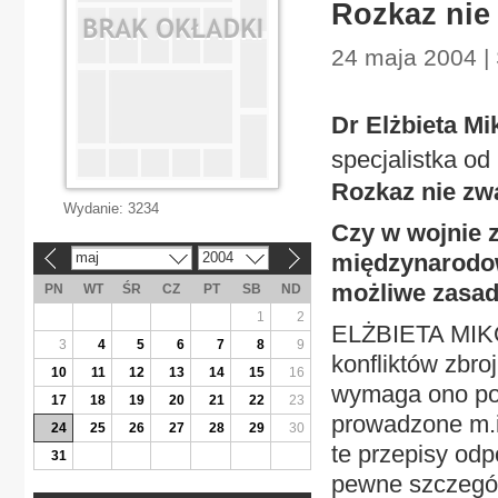
Rozkaz nie
24 maja 2004 | 
Dr Elżbieta M
specjalistka o
Rozkaz nie zw
Wydanie:
3234
Czy w wojnie 
maj
2004
międzynarodow
«
»
możliwe zasa
PN
WT
ŚR
CZ
PT
SB
ND
1
2
ELŻBIETA MIKO
3
4
5
6
7
8
9
konfliktów zbr
10
11
12
13
14
15
16
wymaga ono po
17
18
19
20
21
22
23
prowadzone m.i
24
25
26
27
28
29
30
te przepisy od
31
pewne szczegół