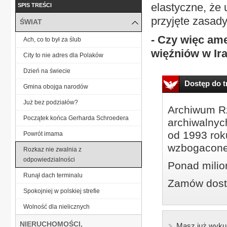
elastyczne, że 
SPIS TREŚCI
przyjęte zasady
ŚWIAT
- Czy więc ame
Ach, co to był za ślub
więźniów w Ira
City to nie adres dla Polaków
Dzień na świecie
Dostęp do tr
Gmina obojga narodów
Już bez podziałów?
Archiwum Rz
Początek końca Gerharda Schroedera
archiwalnyc
od 1993 roku
Powrót imama
wzbogacone
Rozkaz nie zwalnia z
odpowiedzialności
Ponad milio
Runął dach terminalu
Zamów dostę
Spokojniej w polskiej strefie
Wolność dla nielicznych
NIERUCHOMOŚCI,
Masz już wyku