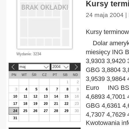
Kursy term
24 maja 2004 |
Kursy terminow
Dolar ameryka
miesięcy ING B
Wydanie:
3234
3,9303 3,9420 
maj
2004
«
»
GBG 3,8804 3,8
PN
WT
ŚR
CZ
PT
SB
ND
3,9539 3,9864
1
2
Euro ING BSK 
3
4
5
6
7
8
9
4,6893 4,7001 
10
11
12
13
14
15
16
17
18
19
20
21
22
23
GBG 4,6361 4,6
24
25
26
27
28
29
30
4,7307 4,7629 
31
Kwotowania inf