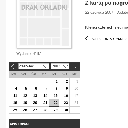
Z kartą po nagr
22 czerwca 2007 | Dodate
Klienci czterech sieci 
POPRZEDNI ARTYKUŁ Z
Wydanie:
4187
czerwiec
2007
«
»
PN
WT
ŚR
CZ
PT
SB
ND
1
2
3
4
5
6
7
8
9
10
11
12
13
14
15
16
17
18
19
20
21
22
23
24
25
26
27
28
29
30
SPIS TREŚCI