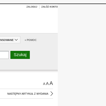
ZALOGUJ
ZAŁÓŻ KONTO
ANSOWANE
+ POMOC
A
A
A
NASTĘPNY ARTYKUŁ Z WYDANIA