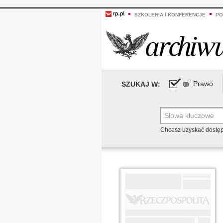
SZKOLENIA I KONFERENCJE
PO
Prawo
SZUKAJ W:
Chcesz uzyskać dostę