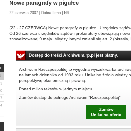
Nowe paragrafy w pigułce
22 czerwca 2007 | Dobra firma | NR
(22 - 27 CZERWCA) Nowe paragrafy w pigułce ¦ Urzędnicy sądów 
Od 26 czerwca urzędników sądów i prokuratury obowiązują nowe p
znowelizowanej 9 maja. Między innymi zmienił się art. 2 (określa,
Dostęp do treści Archiwum.rp.pl jest płatny.
Archiwum Rzeczpospolitej to wygodna wyszukiwarka archiw
na łamach dziennika od 1993 roku. Unikalne źródło wiedzy o
D
perspektywę ekonomiczną i prawną.
3
Ponad milion tekstów w jednym miejscu.
10
Zamów dostęp do pełnego Archiwum "Rzeczpospolitej"
17
24
Zamów
Unikalna oferta